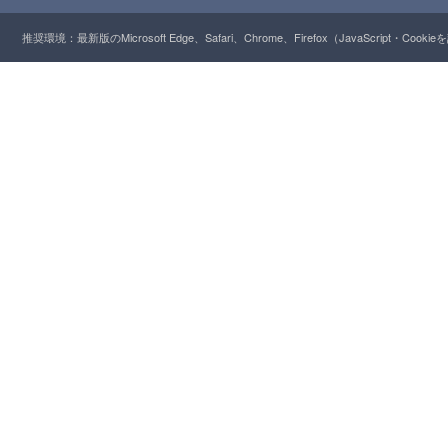
推奨環境：最新版のMicrosoft Edge、Safari、Chrome、Firefox（JavaScript・Cooki