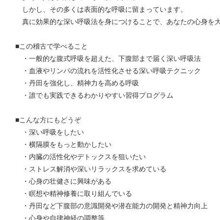
しかし、その多くは表面的な呼吸に留まっています。
真に効果的な深い呼吸法を身につけることで、あなたの心身を大
■この稽古で学べること
・一般的な腹式呼吸を超えた、下腹部まで届く深い呼吸法
・血液やリンパの流れを活性化させる深い呼吸テクニック
・丹田を強化し、精神力を高める呼吸
・誰でも実践できるわかりやすい習得プログラム
■こんな方にもどうぞ
・深い呼吸をしたい
・横隔膜をもっと動かしたい
・内臓の活性化やデトックスを狙いたい
・ストレス解消や深いリラックスを求めている
・心身の壮健さに興味がある
・瞑想や精神修養に取り組んでいる
・丹田など下腹部の意識開発や潜在能力の開発と精神力向上
・心身や自律神経の調整等