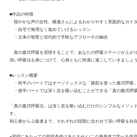
■作品の特徴
穏やかな声の女性、睡蓮さんによるわかりやすく実践的なガイ
・自宅で無理なく進めていけるレッスン
・古来の智慧と現代的で手軽なアプローチの融合
真の腹式呼吸を習得することで、あなたの呼吸ステージが上が
深い呼吸法を身につけて、心身ともに快適に過ごしていきましょ
■レッスン概要
・前半のパートではオーソドックスな「腹筋を使った腹式呼吸」
・後半パートでは深く息を吸い込むことができる「真の腹式呼吸
「真の腹式呼吸法」は深く息を吸い込むだけのシンプルなメソッ
す。
初心者から上級者まで、それぞれの段階に合わせて深い呼吸を自
※習得にあたっての前提条件はありません(この巻単体で学べる内容