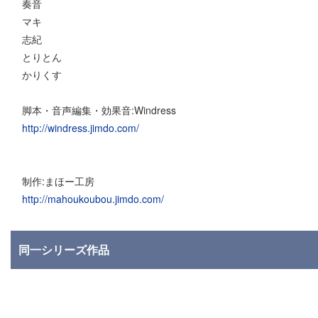
奏音
マキ
志紀
とりとん
かりくす
脚本・音声編集・効果音:Windress
http://windress.jimdo.com/
制作:まほー工房
http://mahoukoubou.jimdo.com/
同一シリーズ作品