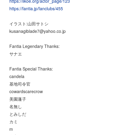
https://iikoe.org/actor_page/123
https://fantia.jp/fanclubs/455
イラスト:山田サトシ
kusanagiblade7@yahoo.co.jp
Fantia Legendary Thanks:
サナエ
Fantia Special Thanks:
candela
基地司令官
cowardscarecrow
美園蓬子
名無し
とみしだ
カミ
m