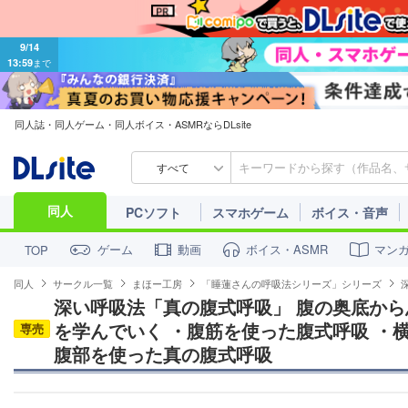
9/14
13:59
まで
同人誌・同人ゲーム・同人ボイス・ASMRならDLsite
すべて
同人
PCソフト
スマホゲーム
ボイス・音声
ゲーム
動画
ボイス・ASMR
マン
TOP
同人
サークル一覧
まほー工房
「睡蓮さんの呼吸法シリーズ」シリーズ
深い呼吸法「真の腹式呼吸」 腹の奥底か
を学んでいく ・腹筋を使った腹式呼吸 ・
専売
腹部を使った真の腹式呼吸