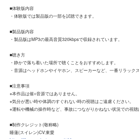
■体験版内容
・体験版では製品版の一部を試聴できます。
■製品版内容
・製品版はMP3の最高音質320kbpsで収録されています。
■聴き方
・静かで落ち着いた場所で聴くことをおすすめします。
・音源はヘッドホンやイヤホン、スピーカーなど、一番リラック
■注意事項
※本作品は催○音源ではありません。
※気分が悪い時や体調のすぐれない時の視聴はご遠慮ください。
※運転や機械の操作時など、事故につながりかねない状況での視聴
■制作クレジット(敬称略)
睡蓮(スイレン)CV:東愛