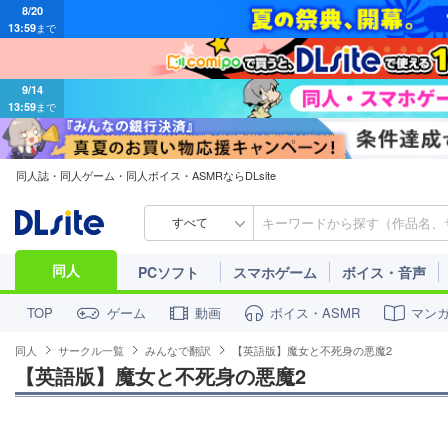
13:59
まで
9/14
13:59
まで
同人誌・同人ゲーム・同人ボイス・ASMRならDLsite
すべて
同人
PCソフト
スマホゲーム
ボイス・音声
ゲーム
動画
ボイス・ASMR
マン
TOP
同人
サークル一覧
みんなで翻訳
【英語版】魔女と不死身の悪魔2
【英語版】魔女と不死身の悪魔2