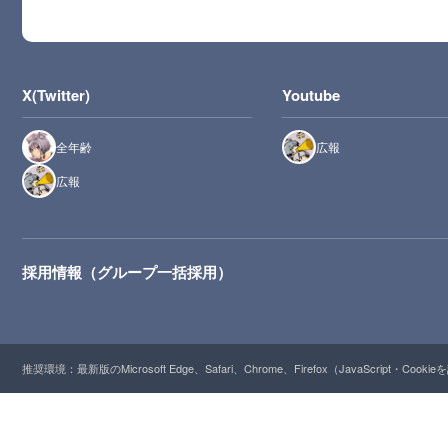
X(Twitter)
Youtube
全年齢
広報
広報
採用情報（グループ一括採用）
推奨環境：最新版のMicrosoft Edge、Safari、Chrome、Firefox（JavaScript・Cooki