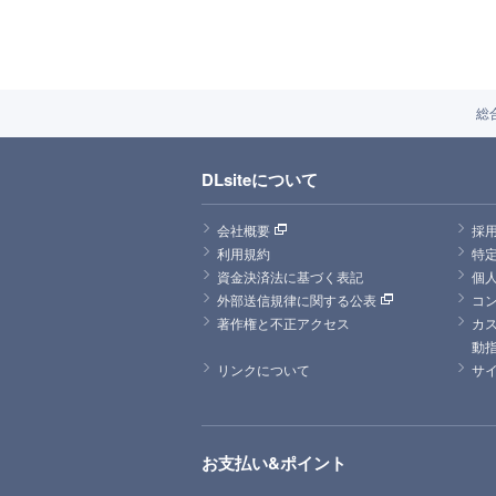
総
DLsiteについて
会社概要
採
利用規約
特
資金決済法に基づく表記
個
外部送信規律に関する公表
コ
著作権と不正アクセス
カ
動
リンクについて
サ
お支払い&ポイント