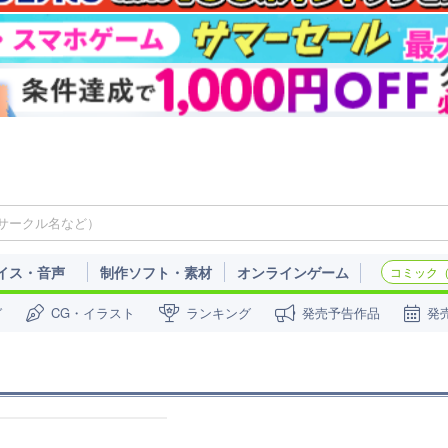
イス・音声
制作ソフト・素材
オンラインゲーム
コミック（c
ガ
CG・イラスト
ランキング
発売予告作品
発