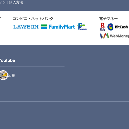
イント購入方法
ド
コンビニ・ネットバンク
電子マネー
Youtube
広報