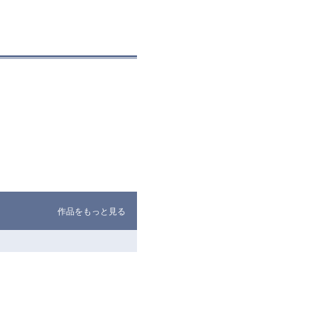
作品をもっと見る