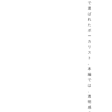
で
選
ば
れ
た
ボ
ー
カ
リ
ス
ト
。
本
編
で
は
、
透
明
感