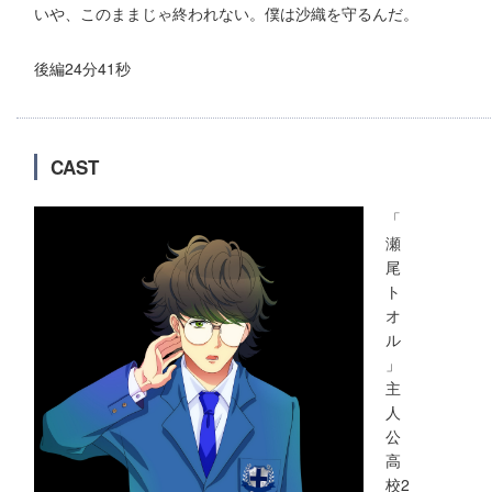
いや、このままじゃ終われない。僕は沙織を守るんだ。
後編24分41秒
CAST
「
瀬
尾
ト
オ
ル
」
主
人
公
高
校2