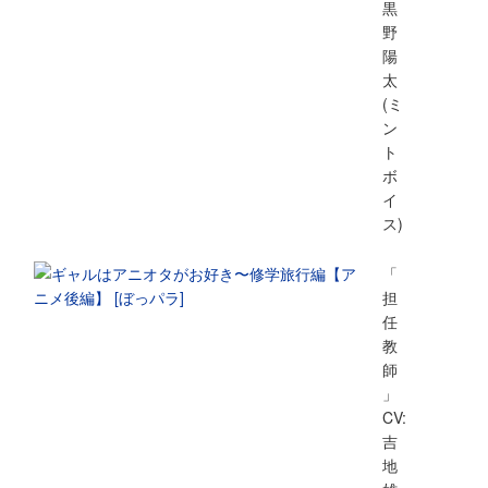
黒
野
陽
太
(ミ
ン
ト
ボ
イ
ス)
「
担
任
教
師
」
CV:
吉
地