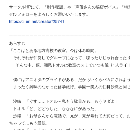
サークルHPにて、「制作秘話」や「声優さんの秘密ボイス」「特
ぜひフォローをよろしくお願いいたします。
https://ci-en.net/creator/25741
ーーーーーーーーーーーーーーーーーーーーーーーーーーーーー
あらすじ
「ここはとある地方高校の教室。今は休み時間。
それぞれが仲良しでグループになって、喋ったりじゃれ合った
そんな中、僕、瀬尾トオルは教室のスミでいつも通り1人ライ
僕にはアニオタのプライドがある、だからいくらバカにされよう
まったく興味のなかった修学旅行。学園一美人の仁科沙織と同じ班
沙織 「ぐす……トオル～私もう駄目かも、もうヤダよ」
トオル「ど、どどうした、なななにがあった」
沙織 「お母さんから電話で、兄が、亮が暴れて大変だって。お
ちゃって…もう最低」
トオル「…そうだったんだ…ずっと辛かったんだね…」