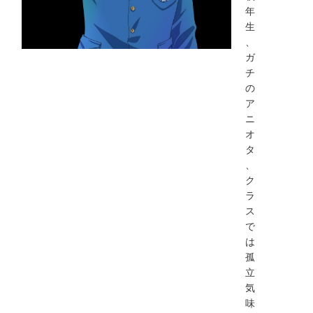
年
生
、
ガ
チ
の
ア
ニ
オ
タ
、
ク
ラ
ス
で
は
孤
立
気
味