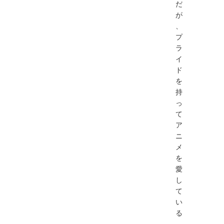
だ
が
、
プ
ラ
イ
ド
を
持
っ
て
ア
ニ
メ
を
愛
し
て
い
る
。