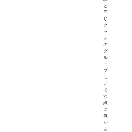
と
同
じ
ク
ラ
ス
の
グ
ル
ー
プ
に
い
て
沙
織
に
気
が
あ