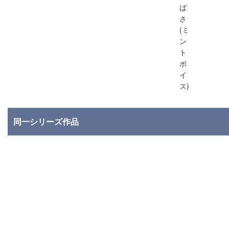
ば
さ
(ミ
ン
ト
ボ
イ
ス)
同一シリーズ作品