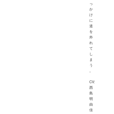
っ
か
け
に
道
を
外
れ
て
し
ま
う
。
CV:
西
島
明
由
佳