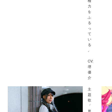
権
力
を
ふ
る
っ
て
い
る
。
CV:
堺
優
介
主
題
歌
「
異