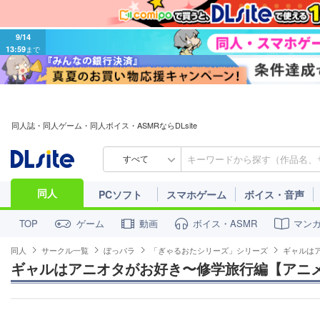
9/14
13:59
まで
同人誌・同人ゲーム・同人ボイス・ASMRならDLsite
すべて
同人
PCソフト
スマホゲーム
ボイス・音声
ゲーム
動画
ボイス・ASMR
マン
TOP
同人
サークル一覧
ぼっパラ
「ぎゃるおたシリーズ」シリーズ
ギャルは
ギャルはアニオタがお好き〜修学旅行編【アニ