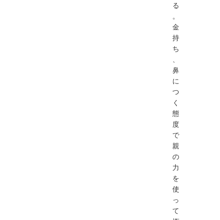
る
。
金
持
ち
、
鼻
に
つ
く
態
度
で
親
の
力
を
使
っ
て