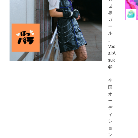
世
界
ガ
ー
ル
」
Voc
al:A
suk
@
全
国
オ
ー
デ
ィ
シ
ョ
ン