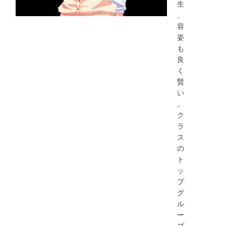
生
、
容
姿
も
良
く
賢
い
。
ク
ラ
ス
の
ト
ッ
プ
グ
ル
ー
プ