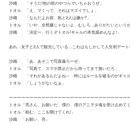
沙織 「そうだ!他の班のやつらマいちゃおうぜ」
トオル 「え、マくって、それはマズイでしょ」
沙織 「なんだよお前、私と2人は嫌か?」
トオル 「いや、全然嫌じゃないよ、むしろ…ありがたいという
沙織 「決定ー、行くぞトオル!ギャルの本気舐めんなよ!」
あれ…女子と2人で観光している…これはもしかして人生初デート
沙織 「あ、あそこで写真撮ろーぜ」
トオル 「写真て、スマホ禁止だから持ってきて無いだろ」
沙織 「それがあるんだよね～ 時にはルールを破るのがギャ
トオル 「しょうがないなぁ」
ーーーーーーーーーーーーーーーーーーーーーーーーーーーーー
トオル「亮さん、お願いだ、僕の、僕のアニヲタ魂を受け止めて
トオル「頼む、ここを開けてくれ!」
沙織 「お願い、亮」