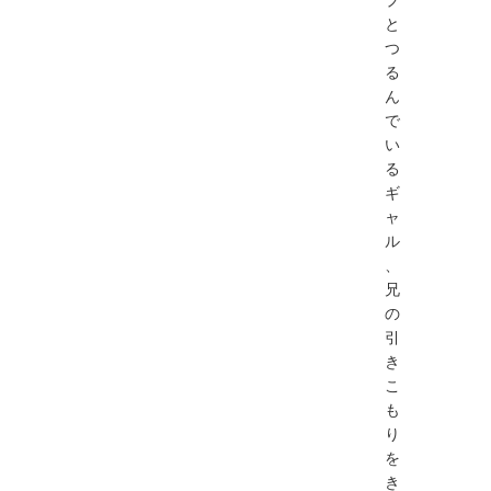
と
つ
る
ん
で
い
る
ギ
ャ
ル
、
兄
の
引
き
こ
も
り
を
き