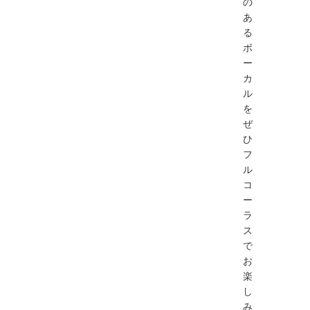
の
あ
る
ボ
ー
カ
ル
を
ぜ
ひ
フ
ル
コ
ー
ラ
ス
で
お
楽
し
み