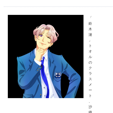
「
鈴
木
漣
」
ト
オ
ル
の
ク
ラ
ス
メ
ー
ト
、
沙
織