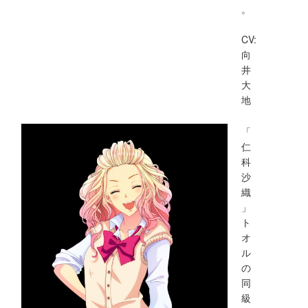
。
CV:
向
井
大
地
「
仁
科
沙
織
」
ト
オ
ル
の
同
級