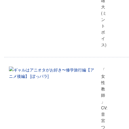
雄
大
(ミ
ン
ト
ボ
イ
ス)
「
女
性
教
師
」
CV:
音
宮
つ