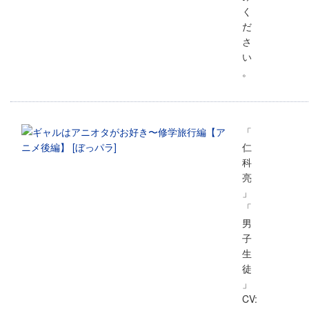
く
だ
さ
い
。
「
仁
科
亮
」
「
男
子
生
徒
」
CV: