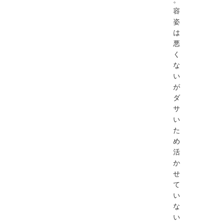
容
姿
は
悪
く
な
い
が
ダ
サ
い
た
め
活
か
せ
て
い
な
い