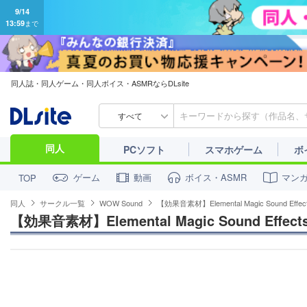
9/14
13:59
まで
同人誌・同人ゲーム・同人ボイス・ASMRならDLsite
すべて
同人
PCソフト
スマホゲーム
ボ
ゲーム
動画
ボイス・ASMR
マン
TOP
同人
サークル一覧
WOW Sound
【効果音素材】Elemental Magic Sound Effect
【効果音素材】Elemental Magic Sound Effects