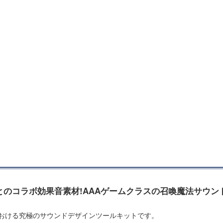
rbox"とのコラボ効果音素材!AAAゲームクラスの召喚魔法サウ
』は、召喚魔法における究極のサウンドデザインツールキットです。