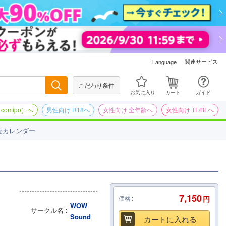
関連サービス
Language
こだわり条件
検索
お気に入り
カート
ガイド
omipo）へ
男性向け R18へ
女性向け 全年齢へ
女性向け TL/BLへ
売カレンダー
7,150
価格
円
WOW
サークル名
Sound
カートに入れる