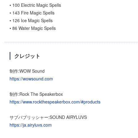
• 100 Electric Magic Spells
• 143 Fire Magic Spells
• 126 Ice Magic Spells
• 86 Water Magic Spells
クレジット
制作:WOW Sound
https://wowsound.com
制作:Rock The Speakerbox
https://www.rockthespeakerbox.com/#products
サブパブリッシャー:SOUND AIRYLUVS
https://ja.airyluvs.com