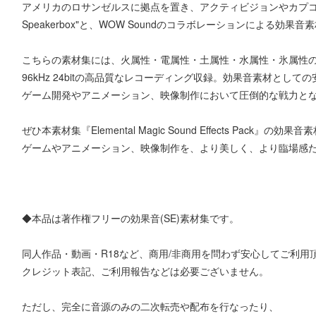
アメリカのロサンゼルスに拠点を置き、アクティビジョンやカプコンな
Speakerbox"と、WOW Soundのコラボレーションによる効
こちらの素材集には、火属性・電属性・土属性・水属性・氷属性の
96kHz 24bitの高品質なレコーディング収録。効果音素材とし
ゲーム開発やアニメーション、映像制作において圧倒的な戦力とな
ぜひ本素材集『Elemental Magic Sound Effects Pack
ゲームやアニメーション、映像制作を、より美しく、より臨場感た
◆本品は著作権フリーの効果音(SE)素材集です。
同人作品・動画・R18など、商用/非商用を問わず安心してご利用
クレジット表記、ご利用報告などは必要ございません。
ただし、完全に音源のみの二次転売や配布を行なったり、