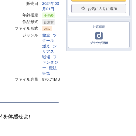
販売日
2024年03
月21日
お気に入りに追加
年齢指定
全年齢
作品形式
音素材
対応環境
ファイル形式
WAV
ジャンル
健全
ツ
クール
ブラウザ視聴
燃え
シ
リアス
戦場
フ
ァンタジ
ー
魔法
狂気
ファイル容量
970.71MB
ンドを体感せよ!