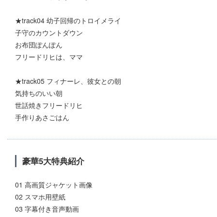
★track04 幼子回帰のトロイメライ
子守のカウントダウン
お布団ぽんぽん
フリードリヒは、ママ
★track05 フィナーレ、彼女との朝
気持ちのいい朝
世話焼きフリードリヒ
手作りあさごはん
豪華5大特典紹介
01 高画質ジャケット画像
02 スマホ用壁紙
03 字幕付き音声動画