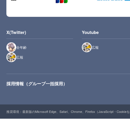
X(Twitter)
Youtube
全年齢
広報
広報
採用情報（グループ一括採用）
推奨環境：最新版のMicrosoft Edge、Safari、Chrome、Firefox（JavaScript・Cooki