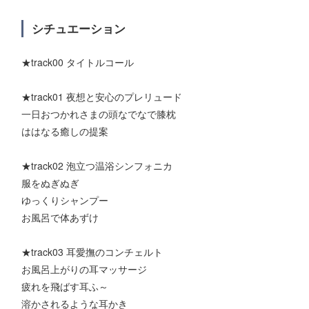
シチュエーション
★track00 タイトルコール
★track01 夜想と安心のプレリュード
一日おつかれさまの頭なでなで膝枕
ははなる癒しの提案
★track02 泡立つ温浴シンフォニカ
服をぬぎぬぎ
ゆっくりシャンプー
お風呂で体あずけ
★track03 耳愛撫のコンチェルト
お風呂上がりの耳マッサージ
疲れを飛ばす耳ふ～
溶かされるような耳かき