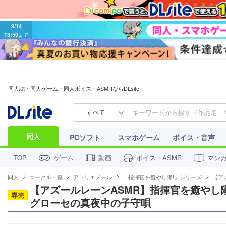
9/14
13:59
まで
同人誌・同人ゲーム・同人ボイス・ASMRならDLsite
すべて
同人
PCソフト
スマホゲーム
ボイス・音声
ゲーム
動画
ボイス・ASMR
マン
TOP
同人
サークル一覧
アトリエメール
「指揮官を癒やし隊!」シリーズ
【ア
【アズールレーンASMR】指揮官を癒やし
専売
グローセの真夜中の子守唄