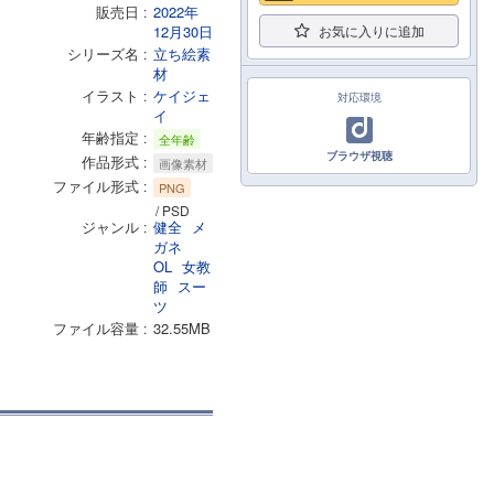
販売日
2022年
12月30日
お気に入りに追加
シリーズ名
立ち絵素
材
イラスト
ケイジェ
対応環境
イ
年齢指定
全年齢
ブラウザ視聴
作品形式
画像素材
ファイル形式
PNG
/ PSD
ジャンル
健全
メ
ガネ
OL
女教
師
スー
ツ
ファイル容量
32.55MB