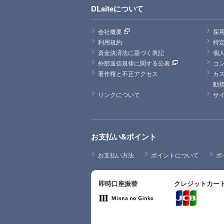
DLsiteについて
会社概要
採
利用規約
特
資金決済法に基づく表記
個
外部送信規律に関する公表
コ
著作権と不正アクセス
カ
動
リンクについて
サ
お支払い&ポイント
お支払い方法
ポイントについて
ポ
即時口座振替
クレジットカー