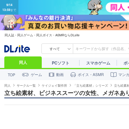
同人誌・同人ゲーム・同人ボイス・ASMRならDLsite
すべて
同人
PCソフト
スマホゲーム
ボ
ゲーム
動画
ボイス・ASMR
マン
TOP
同人
サークル一覧
ケイジェイ製作所
「立ち絵素材」シリーズ
立ち絵素
立ち絵素材、ビジネススーツの女性、メガネあり