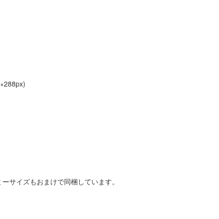
88px)
ネミーサイズもおまけで同梱しています。