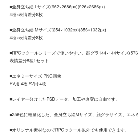
■全身立ち絵 Lサイズ(662×2686px)(926×2686px)
4種×表情差分8枚
■全身立ち絵 Mサイズ(254×1032px)(356×1032px)
4種×表情差分8枚
■RPGツクールシリーズで使いやすい、顔グラ144×144サイズ(576×2
表情差分8種1セット
■エネミーサイズ PNG画像
FV用:4枚 SV用:4枚
■レイヤー分けしたPSDデータ、加工や改変は自由です。
■256色に軽量化した、全身立ち絵Mサイズ、顔グラサイズ、エ
■オリジナル素材なのでRPGツクール以外でも使用できます。