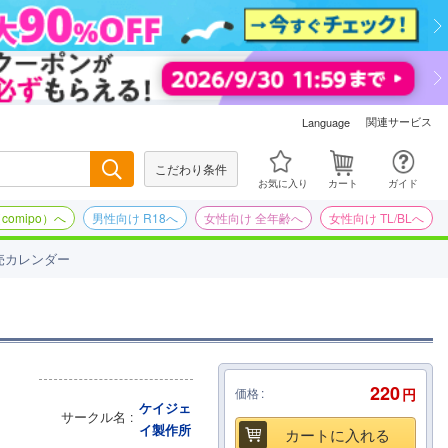
関連サービス
Language
こだわり条件
検索
お気に入り
カート
ガイド
omipo）へ
男性向け R18へ
女性向け 全年齢へ
女性向け TL/BLへ
売カレンダー
220
価格
円
ケイジェ
サークル名
イ製作所
カートに入れる