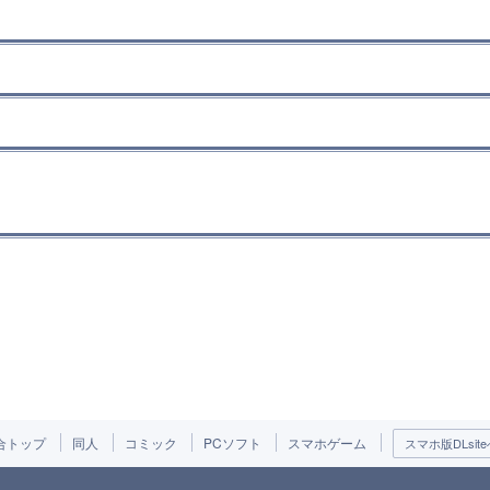
合トップ
同人
コミック
PCソフト
スマホゲーム
スマホ版DLsite