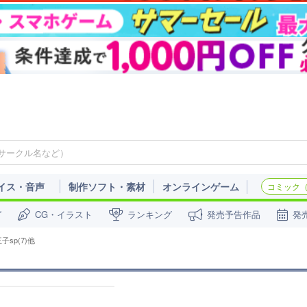
イス・音声
制作ソフト・素材
オンラインゲーム
コミック（c
ガ
CG・イラスト
ランキング
発売予告作品
発
sp(7)他