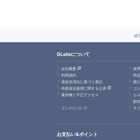
総
DLsiteについて
会社概要
採
利用規約
特
資金決済法に基づく表記
個
外部送信規律に関する公表
コ
著作権と不正アクセス
カ
動
リンクについて
サ
お支払い&ポイント