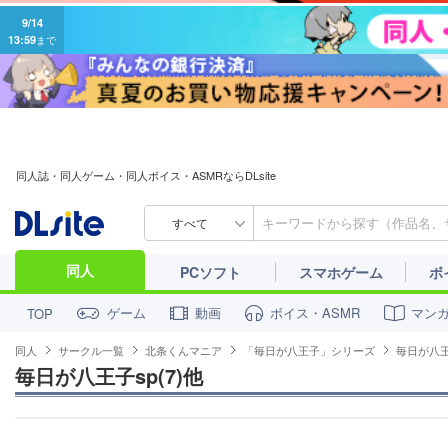
9/14
13:59
まで
同人誌・同人ゲーム・同人ボイス・ASMRならDLsite
すべて
同人
PCソフト
スマホゲーム
ボ
ゲーム
動画
ボイス・ASMR
マン
TOP
同人
サークル一覧
北条くんマニア
「毎日が八王子」シリーズ
毎日が八王子
毎日が八王子sp(7)他