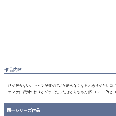
作品内容
話が解らない、キャラが誰が誰だか解らなくなるとありがたいコメ
オマケに評判のわりとグッドだったせどりちゃん(四コマ・3P)とコミ
同一シリーズ作品