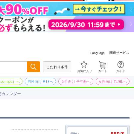
関連サービス
Language
こだわり条件
検索
お気に入り
カート
ガイド
omipo）へ
男性向け R18へ
女性向け 全年齢へ
女性向け TL/BLへ
売カレンダー
660
価格