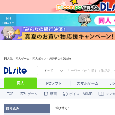
9/14
13:59
まで
同人誌・同人ゲーム・同人ボイス・ASMRならDLsite
すべて
同人
PCソフト
スマホゲーム
ボ
ゲーム
動画
ボイス・ASMR
マン
TOP
並び替え :
絞り込み