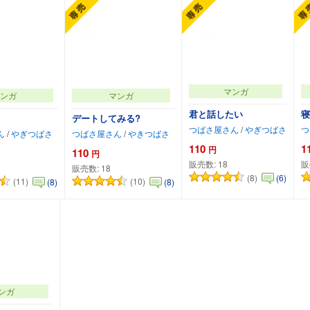
マンガ
ンガ
マンガ
君と話したい
寝
デートしてみる?
つばさ屋さん
/
やぎつばさ
つ
ん
/
やぎつばさ
つばさ屋さん
/
やきつばさ
110
1
円
110
円
販売数:
18
販
販売数:
18
(8)
(6)
(11)
(10)
(8)
(8)
ートに追加
カートに追加
カートに追加
ンガ