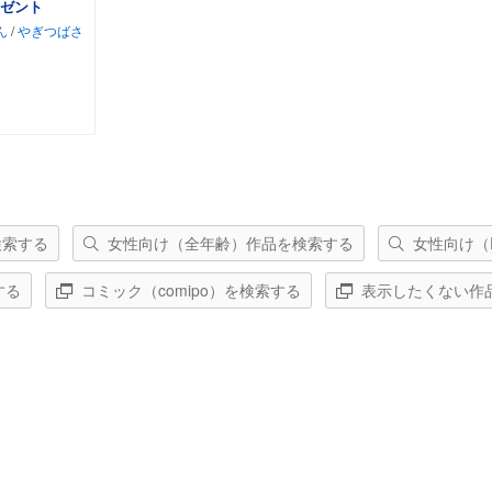
ゼント
ん
/
やぎつばさ
トに追加
検索する
女性向け（全年齢）作品を検索する
女性向け（
する
コミック（comipo）を検索する
表示したくない作