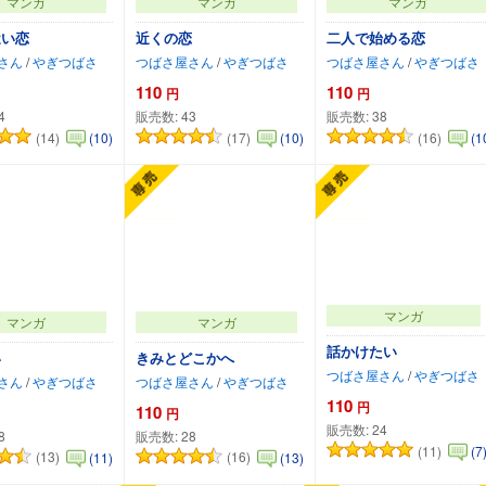
マンガ
マンガ
マンガ
近い恋
近くの恋
二人で始める恋
さん
/
やぎつばさ
つばさ屋さん
/
やぎつばさ
つばさ屋さん
/
やぎつばさ
110
110
円
円
4
販売数:
43
販売数:
38
(14)
(17)
(16)
(10)
(10)
(1
カートに追加
カートに追加
カートに追加
マンガ
マンガ
マンガ
話かけたい
い
きみとどこかへ
つばさ屋さん
/
やぎつばさ
さん
/
やぎつばさ
つばさ屋さん
/
やぎつばさ
110
円
110
円
販売数:
24
8
販売数:
28
(11)
(7
(13)
(16)
(11)
(13)
カートに追加
カートに追加
カートに追加