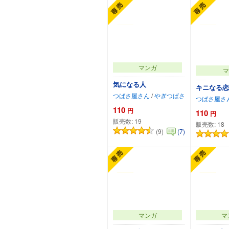
マンガ
マ
気になる人
キニなる恋
つばさ屋さん
/
やぎつばさ
つばさ屋さ
110
円
110
円
販売数:
19
販売数:
18
(9)
(7)
カートに追加
カ
マンガ
マ