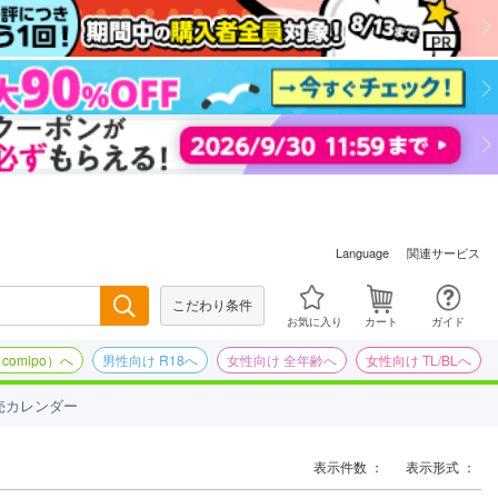
関連サービス
Language
こだわり条件
検索
お気に入り
カート
ガイド
omipo）へ
男性向け R18へ
女性向け 全年齢へ
女性向け TL/BLへ
売カレンダー
表示件数 ：
表示形式 ：