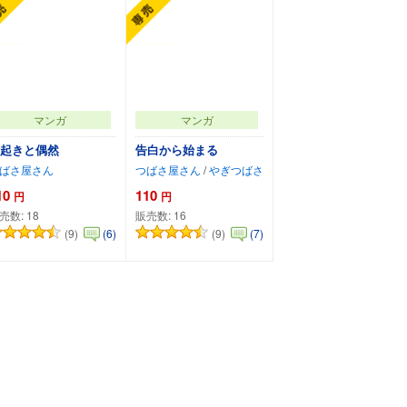
マンガ
マンガ
起きと偶然
告白から始まる
ばさ屋さん
つばさ屋さん
/
やぎつばさ
10
110
円
円
売数:
18
販売数:
16
(9)
(9)
(6)
(7)
カートに追加
カートに追加