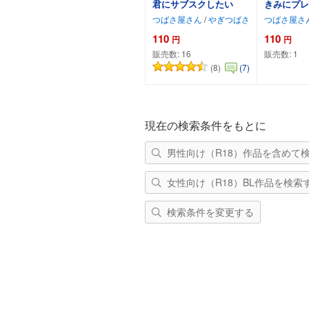
君にサブスクしたい
きみにプレ
つばさ屋さん
/
やぎつばさ
つばさ屋さ
110
110
円
円
販売数:
16
販売数:
1
(8)
(7)
カートに追加
カー
現在の検索条件をもとに
男性向け（R18）作品を含めて
女性向け（R18）BL作品を検索
検索条件を変更する