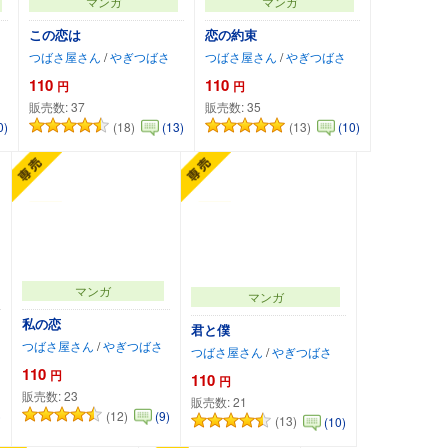
マンガ
マンガ
この恋は
恋の約束
つばさ屋さん
/
やぎつばさ
つばさ屋さん
/
やぎつばさ
110
110
円
円
販売数:
37
販売数:
35
(18)
(13)
0)
(13)
(10)
カートに追加
カートに追加
マンガ
マンガ
私の恋
君と僕
つばさ屋さん
/
やぎつばさ
つばさ屋さん
/
やぎつばさ
110
円
110
円
販売数:
23
販売数:
21
(12)
)
(9)
(13)
(10)
カートに追加
カートに追加