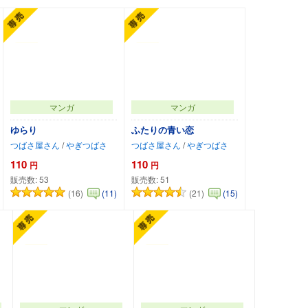
マンガ
マンガ
ゆらり
ふたりの青い恋
つばさ屋さん
/
やぎつばさ
つばさ屋さん
/
やぎつばさ
110
110
円
円
販売数:
53
販売数:
51
(16)
(21)
(11)
(15)
カートに追加
カートに追加