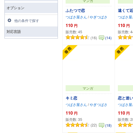
マンガ
オプション
ふたつで恋
遠くて
つばさ屋さん
/
やぎつばさ
つばさ屋
他の条件で探す
110
110
円
円
対応言語
販売数:
45
販売数:
4
(16)
(14)
カートに追加
マンガ
キミ恋
恋と迷
つばさ屋さん
/
やぎつばさ
つばさ屋
110
110
円
円
販売数:
35
販売数:
2
(22)
(18)
カートに追加