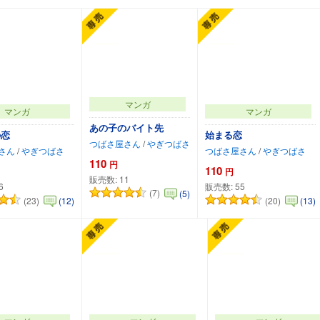
マンガ
マンガ
マンガ
あの子のバイト先
の恋
始まる恋
つばさ屋さん
/
やぎつばさ
さん
/
やぎつばさ
つばさ屋さん
/
やぎつばさ
110
円
110
円
販売数:
11
6
販売数:
55
(7)
(5)
(23)
(20)
(12)
(13)
カートに追加
カートに追加
カートに追加