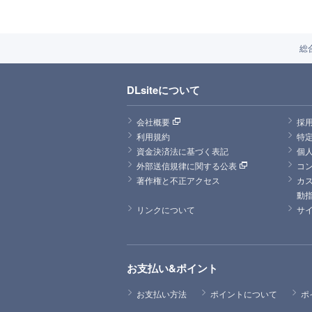
総
DLsiteについて
会社概要
採
利用規約
特
資金決済法に基づく表記
個
外部送信規律に関する公表
コ
著作権と不正アクセス
カ
動
リンクについて
サ
お支払い&ポイント
お支払い方法
ポイントについて
ポ