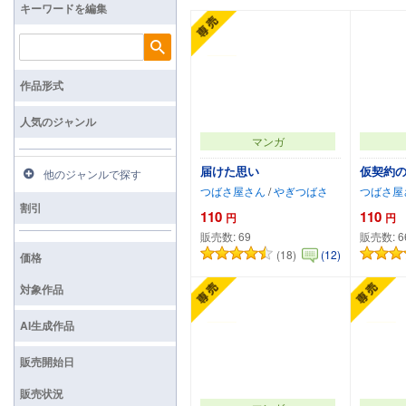
キーワードを編集
検索
作品形式
人気のジャンル
マンガ
届けた思い
仮契約
他のジャンルで探す
つばさ屋さん
/
やぎつばさ
つばさ屋
割引
110
110
円
円
販売数:
69
販売数:
6
(18)
(12)
価格
カートに追加
対象作品
AI生成作品
販売開始日
販売状況