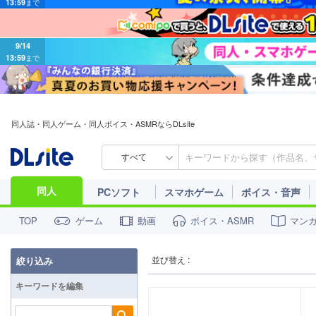
9/14
13:59
まで
同人誌・同人ゲーム・同人ボイス・ASMRならDLsite
すべて
同人
PCソフト
スマホゲーム
ボイス・音声
ゲーム
動画
ボイス・ASMR
マン
TOP
並び替え :
絞り込み
キーワードを編集