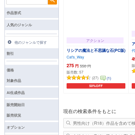
検索
作品形式
人気のジャンル
アクション
他のジャンルで探す
ア
リシアの魔法と不思議な石(PC版)
割引
Cat's_Way
4
275
販
円
550
円
価格
販売数:
57
(27)
(1)
対象作品
50%OFF
カートに追加
AI生成作品
販売開始日
現在の検索条件をもとに
販売状況
男性向け（R18）作品を含めて
オプション