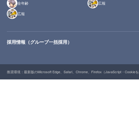
全年齢
広報
広報
採用情報（グループ一括採用）
推奨環境：最新版のMicrosoft Edge、Safari、Chrome、Firefox（JavaScript・Cooki