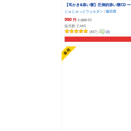
【耳かき&添い寝】圧倒的添い寝CD 
じゅじゅっとウェルダン
/
藤田茜
990
円
1,320
円
販売数:
2,460
(887)
(3)