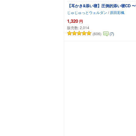
【耳かき&添い寝】圧倒的添い寝CD 
じゅじゅっとウェルダン
/
原田彩楓
1,320
円
販売数:
2,014
(606)
(7)