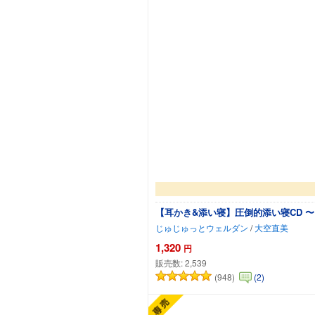
【耳かき&添い寝】圧倒的添い寝CD 
じゅじゅっとウェルダン
/
大空直美
1,320
円
販売数:
2,539
(948)
(2)