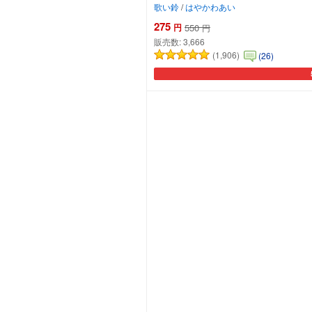
歌い鈴
/
はやかわあい
275
円
550
円
販売数:
3,666
(1,906)
(26)
カ