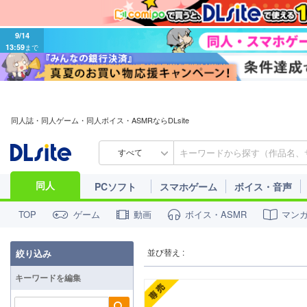
9/14
13:59
まで
同人誌・同人ゲーム・同人ボイス・ASMRならDLsite
すべて
同人
PCソフト
スマホゲーム
ボイス・音声
ゲーム
動画
ボイス・ASMR
マン
TOP
並び替え :
絞り込み
キーワードを編集