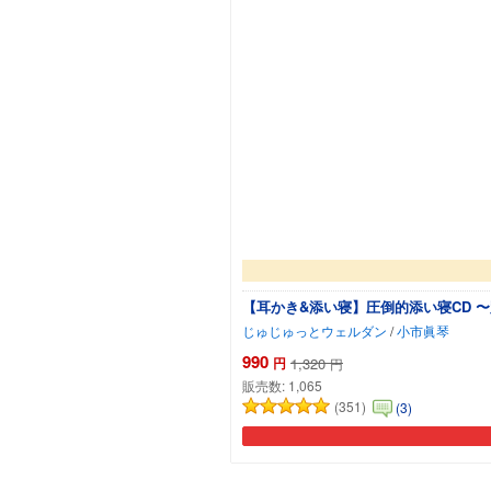
【耳かき&添い寝】圧倒的添い寝CD 
じゅじゅっとウェルダン
/
小市眞琴
990
円
1,320
円
販売数:
1,065
(351)
(3)