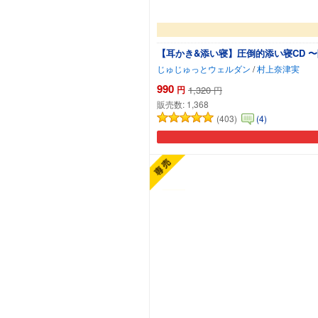
【耳かき&添い寝】圧倒的添い寝CD 
じゅじゅっとウェルダン
/
村上奈津実
990
円
1,320
円
販売数:
1,368
(403)
(4)