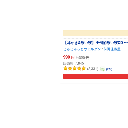
【耳かき&添い寝】圧倒的添い寝CD 
じゅじゅっとウェルダン
/
前田佳織里
990
円
1,320
円
販売数:
7,845
(2,331)
(25)