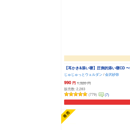
【耳かき&添い寝】圧倒的添い寝CD 
じゅじゅっとウェルダン
/
会沢紗弥
990
円
1,320
円
販売数:
2,283
(779)
(7)