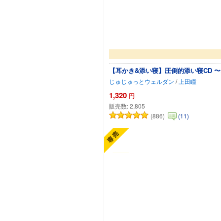
【耳かき&添い寝】圧倒的添い寝CD 
じゅじゅっとウェルダン
/
上田瞳
1,320
円
販売数:
2,805
(886)
(11)