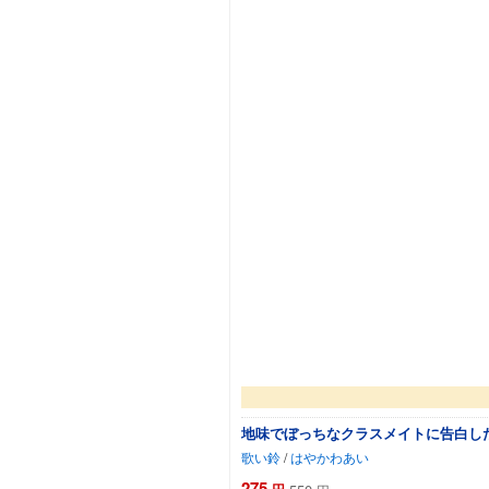
地味でぼっちなクラスメイトに告白し
歌い鈴
/
はやかわあい
275
円