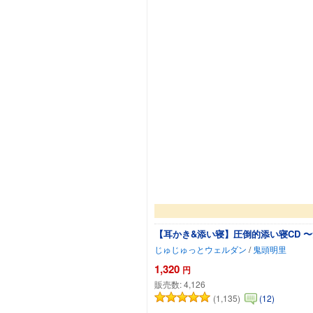
【耳かき&添い寝】圧倒的添い寝CD 
じゅじゅっとウェルダン
/
鬼頭明里
1,320
円
販売数:
4,126
(1,135)
(12)