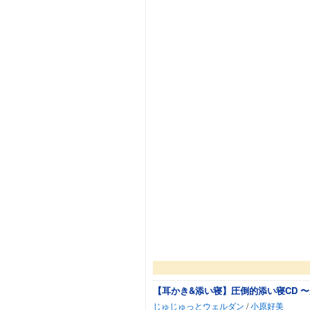
【耳かき&添い寝】圧倒的添い寝CD 
じゅじゅっとウェルダン
/
小原好美