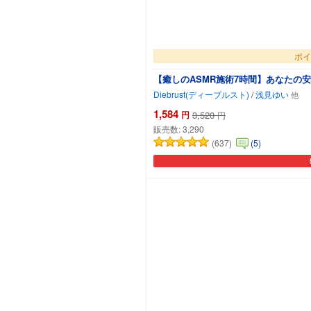
ボイ
【癒しのASMR施術7時間】あなたの安眠
Diebrust(ディーブルスト)
/
浅見ゆい
1,584
円
3,520
円
販売数:
3,290
(637)
(5)
カ