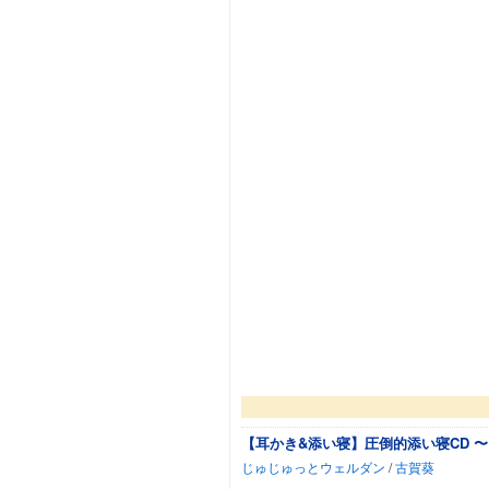
【耳かき&添い寝】圧倒的添い寝CD 
じゅじゅっとウェルダン
/
古賀葵