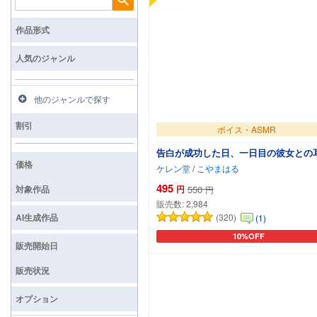
検索
作品形式
人気のジャンル
他のジャンルで探す
割引
ボイス・ASMR
告白が成功した日、一日目の彼女との
価格
ケレン堂
/
こやまはる
495
対象作品
円
550
円
販売数:
2,984
AI生成作品
(320)
(1)
10%OFF
カートに追加
販売開始日
販売状況
オプション