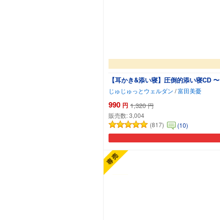
【耳かき&添い寝】圧倒的添い寝CD 
じゅじゅっとウェルダン
/
富田美憂
990
円
1,320
円
販売数:
3,004
(817)
(10)