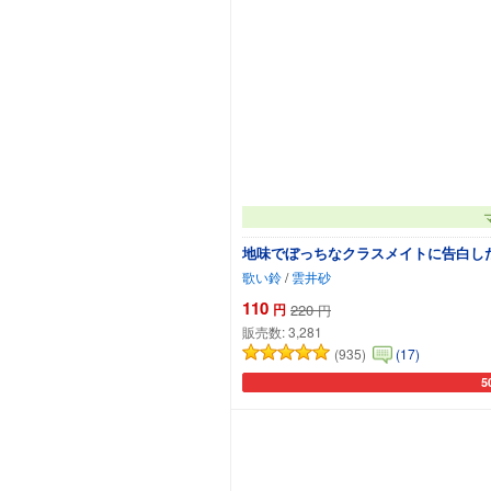
地味でぼっちなクラスメイトに告白し
歌い鈴
/
雲井砂
110
円
220
円
販売数:
3,281
(935)
(17)
5
カ