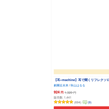
【耳×machine】耳で聞くリフレ
劇團近未来
/
秋山はるる
924
円
1,320
円
販売数:
1,441
(694)
(9)