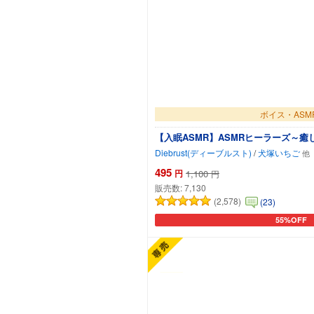
ボイス・ASM
【入眠ASMR】ASMRヒーラーズ～
Diebrust(ディーブルスト)
/
犬塚いちご
495
円
1,100
円
販売数:
7,130
(2,578)
(23)
55%OFF
カートに追