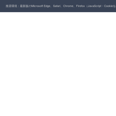
推奨環境：最新版のMicrosoft Edge、Safari、Chrome、Firefox（JavaScript・Cooki