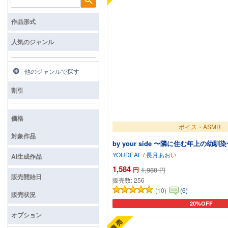
検索
作品形式
人気のジャンル
他のジャンルで探す
割引
価格
ボイス・ASMR
対象作品
by your side 〜隣に住む年上の幼
YOUDEAL
/
長月あおい
AI生成作品
1,584
円
1,980
円
販売開始日
販売数:
256
(10)
(6)
販売状況
20%OFF
カートに追加
オプション