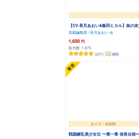
【CV.長月あおい&飯田ヒカル】妹の
音戯編集部
/
長月あおい
1,650
円
販売数:
1,975
(207)
(60)
ボイス・ASMR
戦国繚乱美少女伝 〜第一章 信長台頭