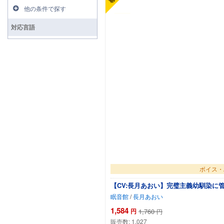
他の条件で探す
対応言語
ボイス・
【CV:長月あおい】完璧主義幼馴染に管
眠音館
/
長月あおい
1,584
円
1,760
円
販売数:
1,027