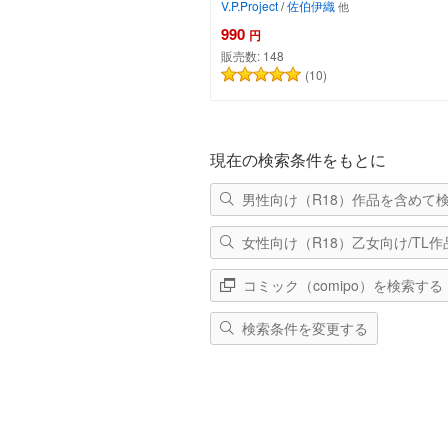
V.P.Project
/
佐伯伊織
990
円
販売数:
148
(10)
カートに追加
現在の検索条件をもとに
男性向け（R18）作品を含めて
女性向け（R18）乙女向け/TL
コミック（comipo）を検索する
検索条件を変更する