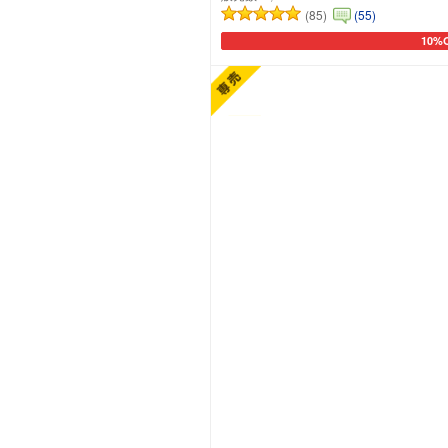
(85)
(55)
10%
カート