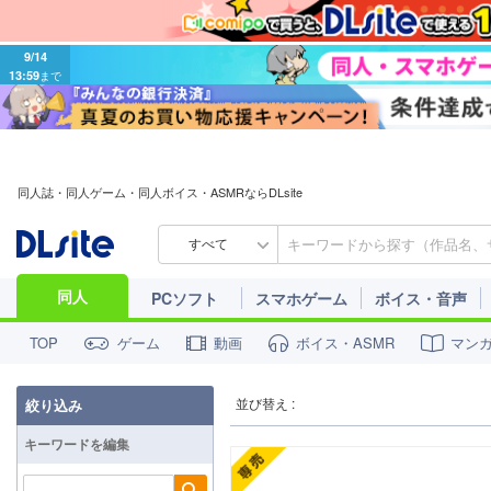
9/14
13:59
まで
同人誌・同人ゲーム・同人ボイス・ASMRならDLsite
すべて
同人
PCソフト
スマホゲーム
ボイス・音声
ゲーム
動画
ボイス・ASMR
マン
TOP
並び替え :
絞り込み
キーワードを編集