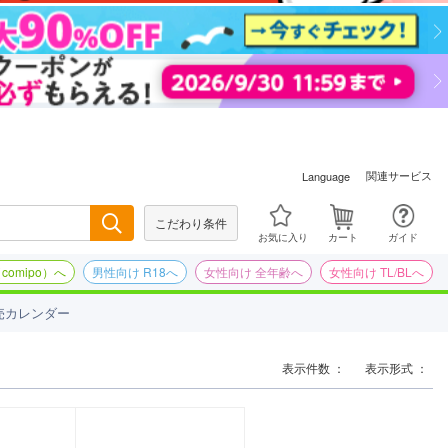
関連サービス
Language
こだわり条件
検索
お気に入り
カート
ガイド
omipo）へ
男性向け R18へ
女性向け 全年齢へ
女性向け TL/BLへ
売カレンダー
表示件数 ：
表示形式 ：