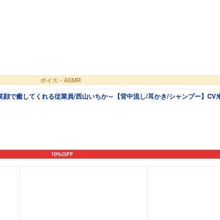
ボイス・ASMR
顔で癒してくれる従業員/西山いちか～【背中流し/耳かき/シャンプー】CV
10%OFF
カートに追加