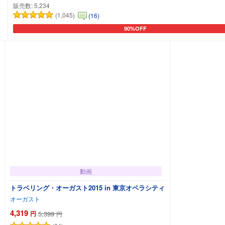
販売数:
5,234
(1,045)
(16)
90%OFF
カートに追加
動画
トラベリング・オーガスト2015 in 東京オペラシティ
オーガスト
4,319
円
5,399
円