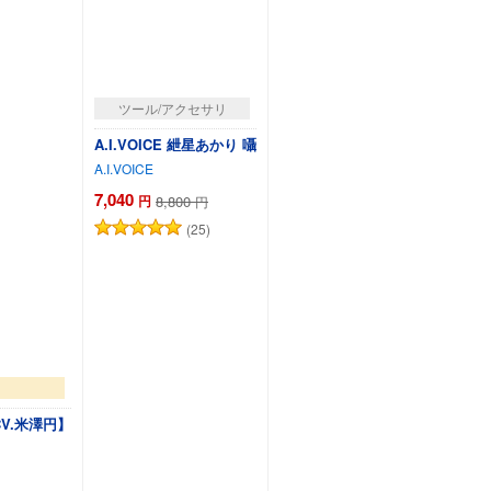
ツール/アクセサリ
A.I.VOICE 紲星あかり 囁
A.I.VOICE
7,040
円
8,800
円
(25)
V.米澤円】