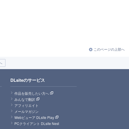
このページの上部へ
へ
DLsiteのサービス
作品を販売したい方へ
みんなで翻訳
アフィリエイト
メールマガジン
Webビューア DLsite Play
PCクライアント DLsite Nest