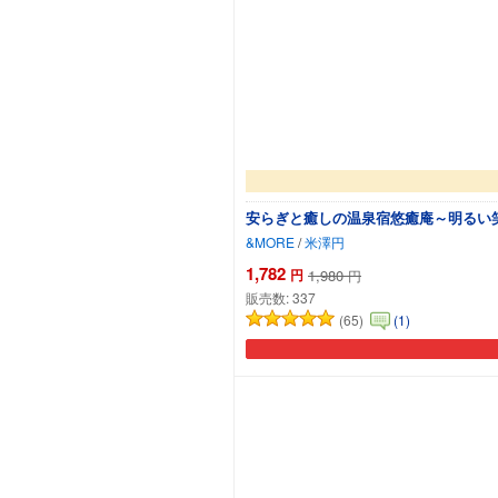
安らぎと癒しの温泉宿悠癒庵～明るい笑
&MORE
/
米澤円
1,782
円
1,980
円
販売数:
337
(65)
(1)