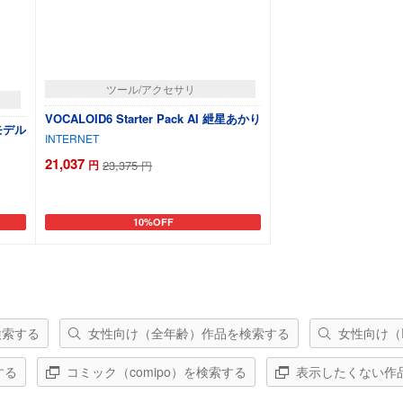
ツール/アクセサリ
VOCALOID6 Starter Pack AI 紲星あかり
モデル
INTERNET
21,037
円
23,375
円
10%OFF
カートに追加
検索する
女性向け（全年齢）作品を検索する
女性向け（
する
コミック（comipo）を検索する
表示したくない作