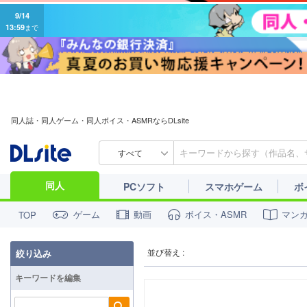
9/14
13:59
まで
同人誌・同人ゲーム・同人ボイス・ASMRならDLsite
すべて
同人
PCソフト
スマホゲーム
ボ
ゲーム
動画
ボイス・ASMR
マン
TOP
並び替え :
絞り込み
キーワードを編集