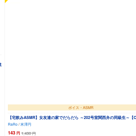
菜
ボイス・ASMR
【宅飲みASMR】女友達の家でだらだら ～202号室関西弁の同級生～【C
RaRo
/
米澤円
143
円
1,430
円