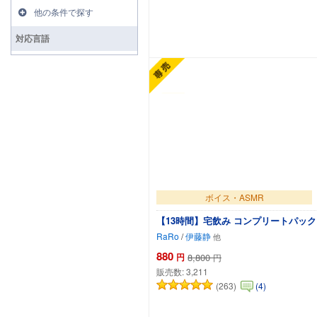
他の条件で探す
対応言語
カートに追加
ボイス・ASMR
【13時間】宅飲み コンプリートパック
RaRo
/
伊藤静
880
円
8,800
円
販売数:
3,211
(263)
(4)