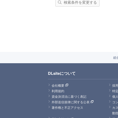
検索条件を変更する
総
DLsiteについて
会社概要
採
利用規約
特
資金決済法に基づく表記
個
外部送信規律に関する公表
コ
著作権と不正アクセス
カ
動