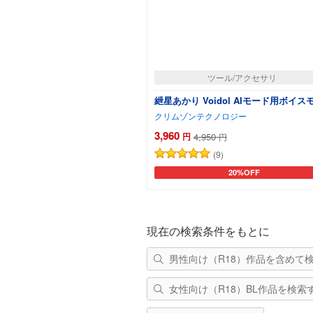
ツール/アクセサリ
紲星あかり Voidol AIモード用ボイス
クリムゾンテクノロジー
3,960
円
4,950
円
(9)
20%OFF
カートに追加
現在の検索条件をもとに
男性向け（R18）作品を含めて
女性向け（R18）BL作品を検索