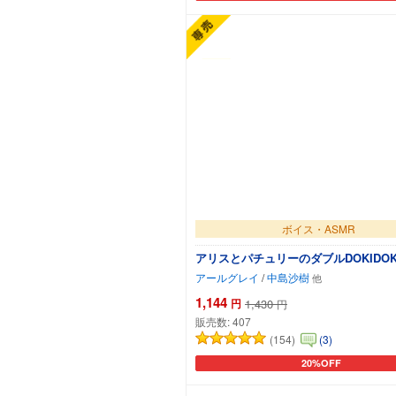
ボイス・ASMR
アリスとパチュリーのダブルDOKIDO
アールグレイ
/
中島沙樹
1,144
円
1,430
円
販売数:
407
(154)
(3)
20%OFF
カートに追加