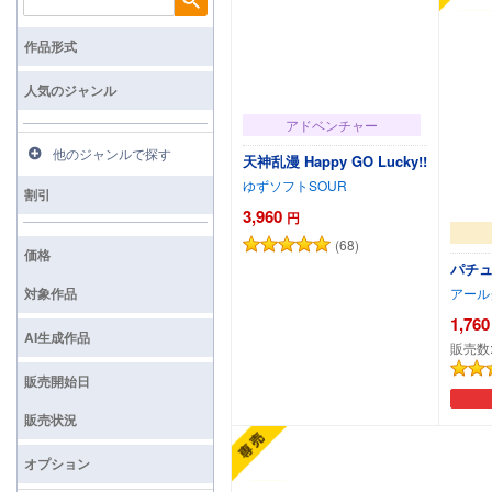
検索
作品形式
人気のジャンル
アドベンチャー
他のジャンルで探す
天神乱漫 Happy GO Lucky!!
ゆずソフトSOUR
割引
3,960
円
(68)
価格
パチ
対象作品
アール
1,760
AI生成作品
販売数
販売開始日
カートに追加
販売状況
オプション