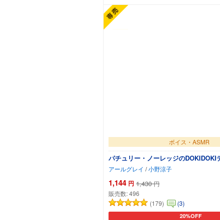
ボイス・ASMR
パチュリー・ノーレッジのDOKIDOKIデ
アールグレイ
/
小野涼子
1,144
円
1,430
円
販売数:
496
(179)
(3)
20%OFF
カートに追加