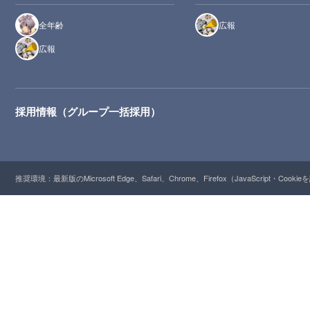
全年齢
広報
広報
採用情報（グループ一括採用）
推奨環境：最新版のMicrosoft Edge、Safari、Chrome、Firefox（JavaScript・Cooki