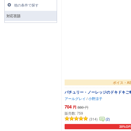
他の条件で探す
対応言語
ボイス・A
パチュリー・ノーレッジのドキドキご奉
アールグレイ
/
小野涼子
704
円
880
円
販売数:
759
(314)
(2)
20%OF
カートに