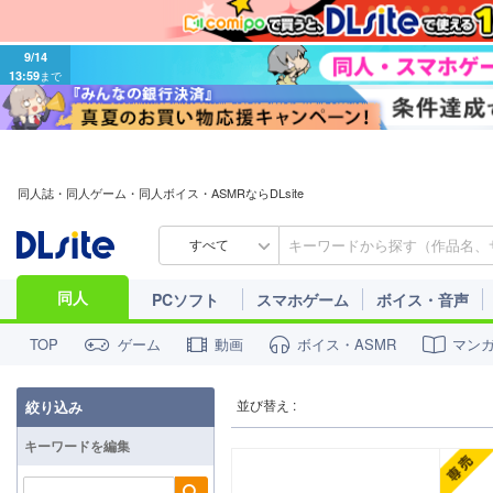
9/14
13:59
まで
同人誌・同人ゲーム・同人ボイス・ASMRならDLsite
すべて
同人
PCソフト
スマホゲーム
ボイス・音声
ゲーム
動画
ボイス・ASMR
マン
TOP
並び替え :
絞り込み
キーワードを編集