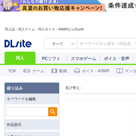
同人誌・同人ゲーム・同人ボイス・ASMRならDLsite
すべて
同人
PCソフト
スマホゲーム
ボイス・音声
ゲーム
動画
ボイス・ASMR
マン
TOP
並び替え :
絞り込み
キーワードを編集
検索
作品形式