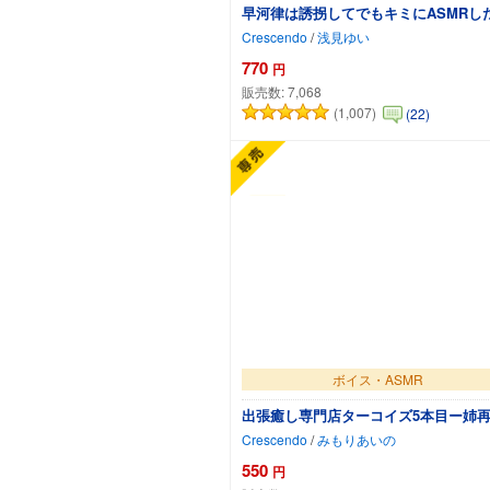
早河律は誘拐してでもキミにASMRし
Crescendo
/
浅見ゆい
770
円
販売数:
7,068
(1,007)
(22)
カートに追加
ボイス・ASMR
出張癒し専門店ターコイズ5本目ー姉
Crescendo
/
みもりあいの
550
円