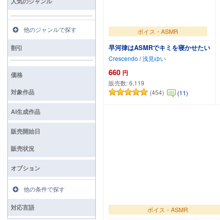
人気のジャンル
他のジャンルで探す
ボイス・ASMR
早河律はASMRでキミを寝かせたい
割引
Crescendo
/
浅見ゆい
660
円
価格
販売数:
6,119
対象作品
(454)
(11)
カートに追加
AI生成作品
販売開始日
販売状況
オプション
他の条件で探す
対応言語
ボイス・ASMR