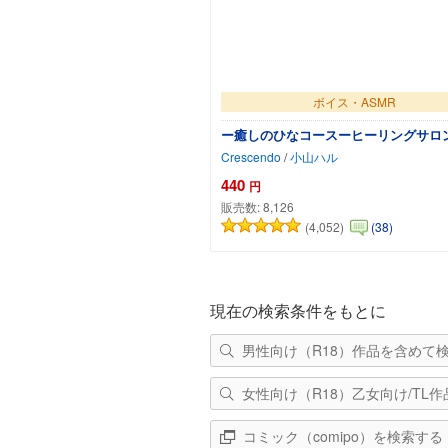
ボイス・ASMR
ー癒しのひなコースーヒーリングサロ
Crescendo
/
小山ハル
440
円
販売数:
8,126
(4,052)
(38)
カートに追加
現在の検索条件をもとに
男性向け（R18）作品を含めて
女性向け（R18）乙女向け/TL
コミック（comipo）を検索する