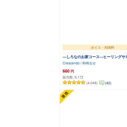
ボイス・ASMR
―しろなのお家コース―ヒーリングサ
Crescendo
/
和鳴るせ
660
円
販売数:
9,172
(4,048)
(42)
カートに追加