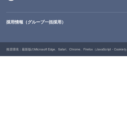
採用情報（グループ一括採用）
推奨環境：最新版のMicrosoft Edge、Safari、Chrome、Firefox（JavaScript・Cooki