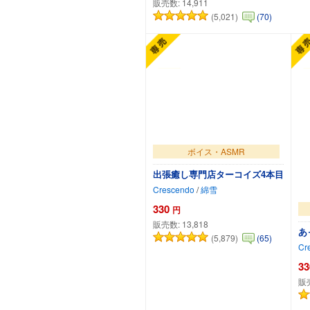
販売数:
14,911
(5,021)
(70)
カートに追加
ボイス・ASMR
出張癒し専門店ターコイズ4本目
Crescendo
/
綿雪
330
円
販売数:
13,818
あ
(5,879)
(65)
Cr
33
販
カートに追加