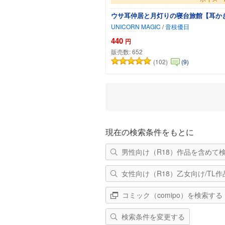
ウサ耳仲居と月灯りの寝台旅館【耳か
UNICORN MAGIC
/
音枝優日
440
円
販売数:
652
(102)
(9)
カート
現在の検索条件をもとに
男性向け（R18）作品を含めて
女性向け（R18）乙女向け/TL
コミック（comipo）を検索する
検索条件を変更する