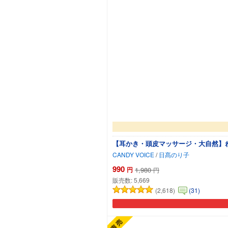
【耳かき・頭皮マッサージ・大自然】ね
CANDY VOICE
/
日髙のり子
990
円
1,980
円
販売数:
5,669
(2,618)
(31)