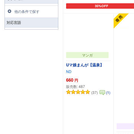
35%OFF
カートに追加
他の条件で探す
対応言語
マンガ
Uマ娘まんが【温泉】
ND
660
円
販売数:
487
(37)
(1)