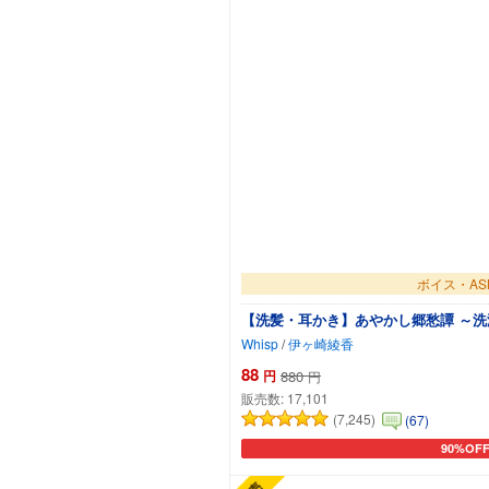
ボイス・AS
【洗髪・耳かき】あやかし郷愁譚 ～洗
Whisp
/
伊ヶ崎綾香
88
円
880
円
販売数:
17,101
(7,245)
(67)
90%OF
カートに