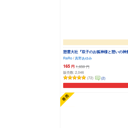
憩雲大社『双子のお狐神様と憩いの神無
RaRo
/
真野あゆみ
165
円
1,650
円
販売数:
2,046
(72)
(2)