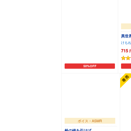
異世
けも
715
50%OFF
カートに追加
ボイス・ASMR
鈴の緒を引けば