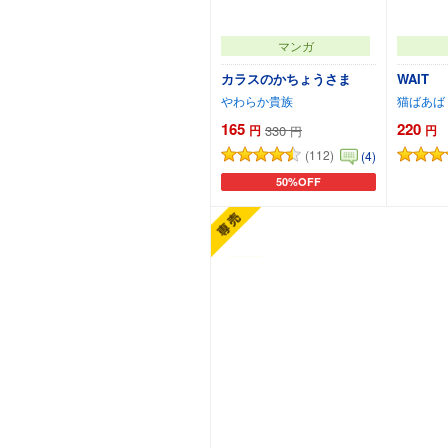
マンガ
カラスのかちょうさま
WAIT
やわらか貴族
猫ばあば
165
220
円
330
円
円
(112)
(4)
50%OFF
カートに追加