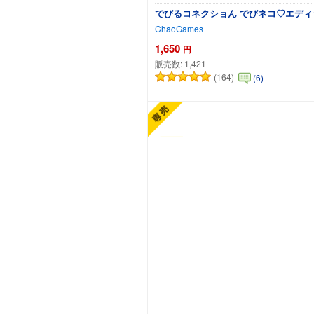
でびるコネクショん でびネコ♡エディ
ChaoGames
1,650
円
販売数:
1,421
(164)
(6)
カートに追加