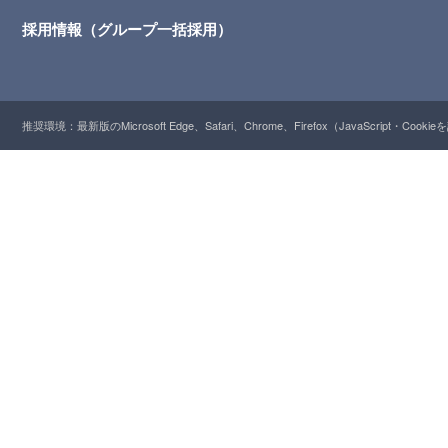
採用情報（グループ一括採用）
推奨環境：最新版のMicrosoft Edge、Safari、Chrome、Firefox（JavaScript・Cooki