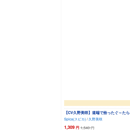
【CV久野美咲】道端で拾ったぐ～た
Spica(スピカ)
/
久野美咲
1,309
円
1,540
円