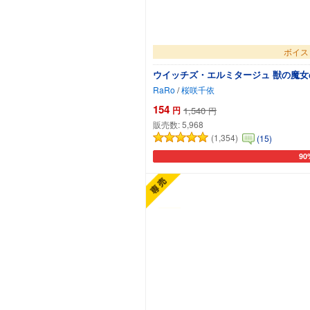
ボイス
ウイッチズ・エルミタージュ 獣の魔女
RaRo
/
桜咲千依
154
円
1,540
円
販売数:
5,968
(1,354)
(15)
90
カー