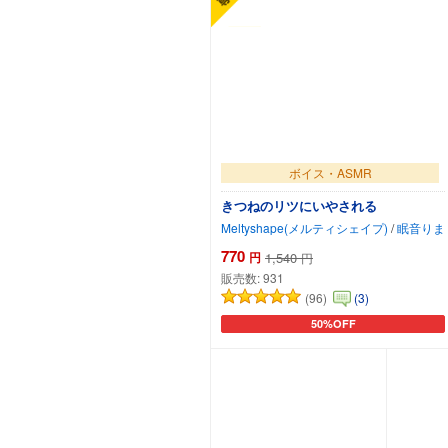
ボイス・ASMR
きつねのリツにいやされる
Meltyshape(メルティシェイプ)
/
眠音りま
770
円
1,540
円
販売数:
931
(96)
(3)
50%OFF
カートに追加