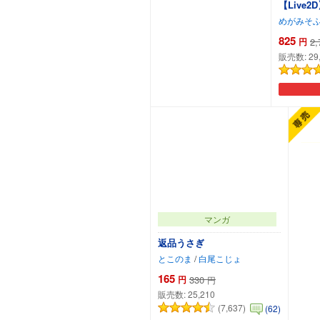
めがみそ
825
円
2,
販売数:
29
カートに追加
マンガ
返品うさぎ
とこのま
/
白尾こじょ
165
円
330
円
販売数:
25,210
(7,637)
(62)