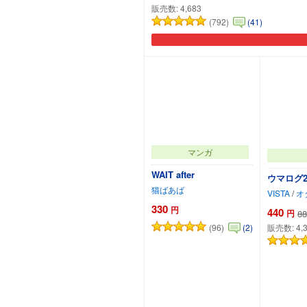
販売数:
4,683
(792)
(41)
マンガ
WAIT after
ウマログ
猫ばあば
VISTA
/
オ
330
円
440
円
88
(96)
(2)
販売数:
4,