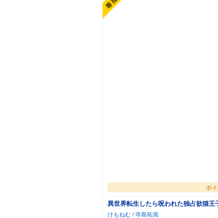
ボイ
異世界転生したら呪われた独占欲猫王
けもねむ
/
寺島拓篤