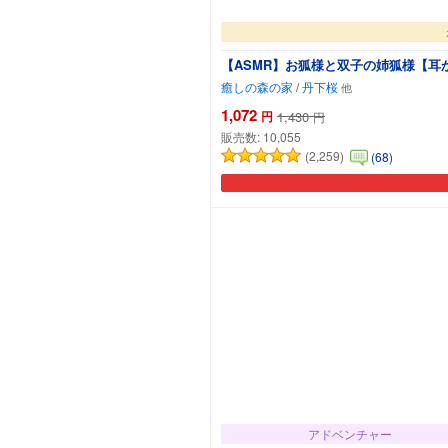
【ASMR】お狐様と双子の姉狐様【耳か
癒しの森の家
/
丹下桜
1,072
円
1,430
円
販売数:
10,055
(2,259)
(68)
アドベンチャー