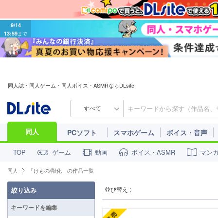
9/14
13:59
まで
同人誌・同人ゲーム・同人ボイス・ASMRならDLsite
すべて
同人
PCソフト
スマホゲーム
ボイス・音声
ゲーム
動画
ボイス・ASMR
マン
TOP
同人
「けもの/獣化」の作品一覧
並び替え :
絞り込み
キーワードを編集