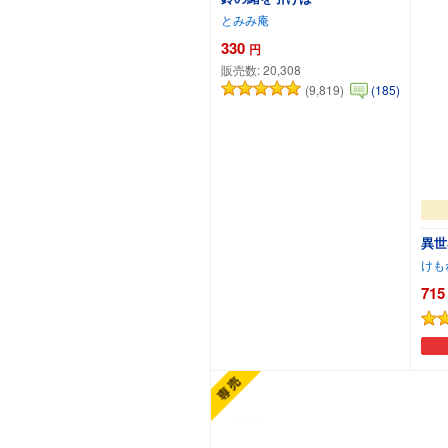
とみみ庵
330
円
販売数:
20,308
(9,819)
(185)
異世
けも
715
カートに追加