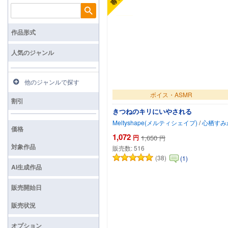
検索
作品形式
人気のジャンル
他のジャンルで探す
ボイス・ASMR
割引
きつねのキリにいやされる
Meltyshape(メルティシェイプ)
/
心栖すみ
価格
1,072
円
1,650
円
対象作品
販売数:
516
(38)
(1)
AI生成作品
販売開始日
販売状況
オプション