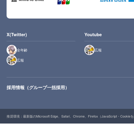
X(Twitter)
Youtube
全年齢
広報
広報
採用情報（グループ一括採用）
推奨環境：最新版のMicrosoft Edge、Safari、Chrome、Firefox（JavaScript・Cooki