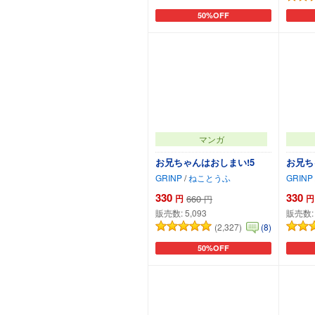
50%OFF
カートに追加
マンガ
お兄ちゃんはおしまい!5
お兄ち
GRINP
/
ねことうふ
GRINP
330
330
円
660
円
円
販売数:
5,093
販売数
(2,327)
(8)
50%OFF
カートに追加