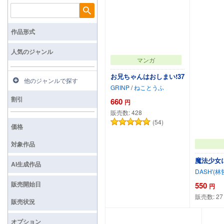
検索
作品形式
人気のジャンル
マンガ
お兄ちゃんはおしまい!37
他のジャンルで探す
GRINP
/
ねことうふ
割引
660
円
販売数:
428
(54)
価格
対象作品
魔法少女
AI生成作品
DASH'(林
販売開始日
550
円
販売数:
27
カートに追加
販売状況
オプション