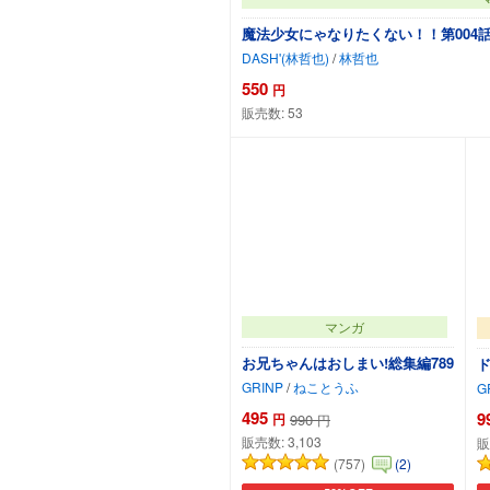
魔法少女にゃなりたくない！！第004
DASH'(林哲也)
/
林哲也
550
円
販売数:
53
カ
マンガ
お兄ちゃんはおしまい!総集編789
ド
GRINP
/
ねことうふ
G
495
9
円
990
円
販売数:
3,103
販
(757)
(2)