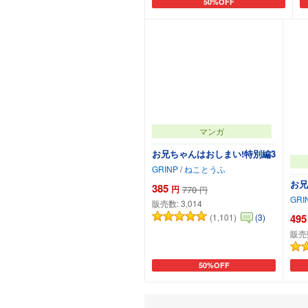
50%OFF
カートに追加
マンガ
お兄ちゃんはおしまい!特別編3
GRINP
/
ねことうふ
お兄
385
円
770
円
GRI
販売数:
3,014
(1,101)
(3)
495
販売
50%OFF
カートに追加