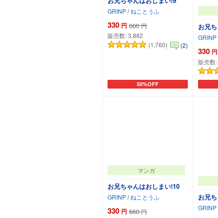
お兄ちゃんはおしまい!9
GRINP
/
ねことうふ
330
円
660
円
お兄ち
販売数:
3,882
GRINP
(1,760)
(2)
330
円
販売数
50%OFF
カートに追加
マンガ
お兄ちゃんはおしまい!10
お兄ち
GRINP
/
ねことうふ
GRINP
330
円
660
円