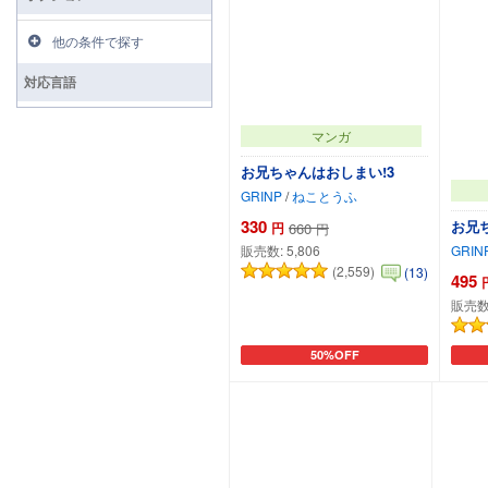
他の条件で探す
対応言語
マンガ
お兄ちゃんはおしまい!3
GRINP
/
ねことうふ
330
お兄ち
円
660
円
販売数:
5,806
GRIN
(2,559)
(13)
495
販売数
50%OFF
カートに追加