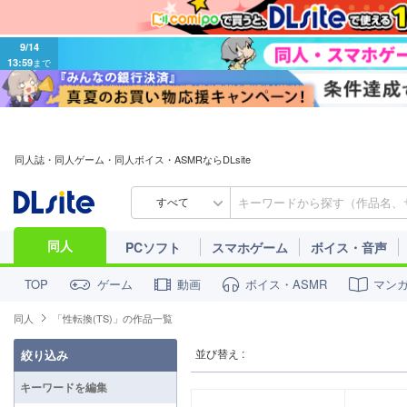
9/14
13:59
まで
同人誌・同人ゲーム・同人ボイス・ASMRならDLsite
すべて
同人
PCソフト
スマホゲーム
ボイス・音声
ゲーム
動画
ボイス・ASMR
マン
TOP
同人
「性転換(TS)」の作品一覧
並び替え :
絞り込み
キーワードを編集