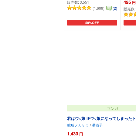
495
販売数:
3,551
円
(1,609)
(2)
販売数
50%OFF
カートに追加
マンガ
君はウ○娘 IFウ○娘になってしまった
琥珀ノカケラ
/
湯猫子
1,430
円