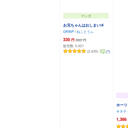
マンガ
お兄ちゃんはおしまい!4
GRINP
/
ねことうふ
330
円
660
円
販売数:
5,421
(2,435)
(7)
ホーリ
キネテ
1,386