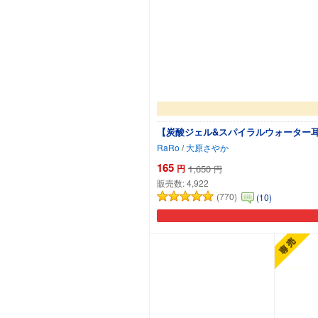
【炭酸ジェル&スパイラルウォーター耳
RaRo
/
大原さやか
165
円
1,650
円
販売数:
4,922
(770)
(10)