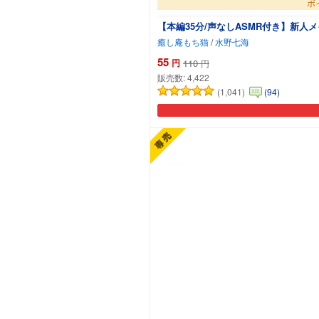
ボ
【本編35分/声なしASMR付き】新人
癒し庵もち猫
/
水野七海
55
円
110
円
販売数:
4,422
(1,041)
(94)