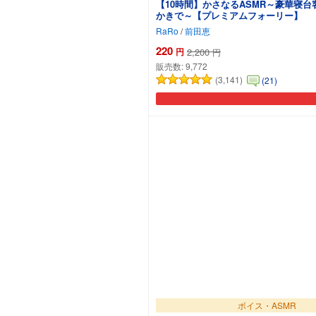
【10時間】かさなるASMR～豪華寝
かきで～【プレミアムフォーリー】
RaRo
/
前田恵
220
円
2,200
円
販売数:
9,772
(3,141)
(21)
ボイス・ASMR