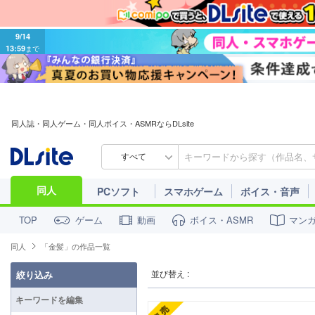
9/14
13:59
まで
同人誌・同人ゲーム・同人ボイス・ASMRならDLsite
すべて
同人
PCソフト
スマホゲーム
ボイス・音声
ゲーム
動画
ボイス・ASMR
マン
TOP
同人
「金髪」の作品一覧
並び替え :
絞り込み
キーワードを編集