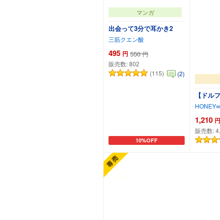
マンガ
出会って3分で耳かき2
三筋クエン酸
495
円
550
円
販売数:
802
(115)
(2)
【ドルフ
HONEY∞
1,210
販売数:
4
10%OFF
カートに追加