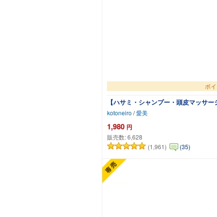
ボイ
【ハサミ・シャンプー・頭皮マッサージ
kotoneiro
/
愛美
1,980
円
販売数:
6,628
(1,961)
(35)
カ