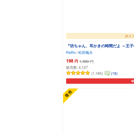
ボイス
『坊ちゃん、耳かきの時間だよ ～王子
RaRo
/
松田颯水
198
円
1,980
円
販売数:
4,127
(1,185)
(18)
9
カ