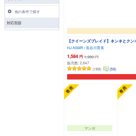
他の条件で探す
対応言語
【クイーンズブレイド】ネンネとクンネ
HJ ASMR
/
長谷川育美
1,584
円
1,980
円
販売数:
2,647
(188)
(59)
マンガ