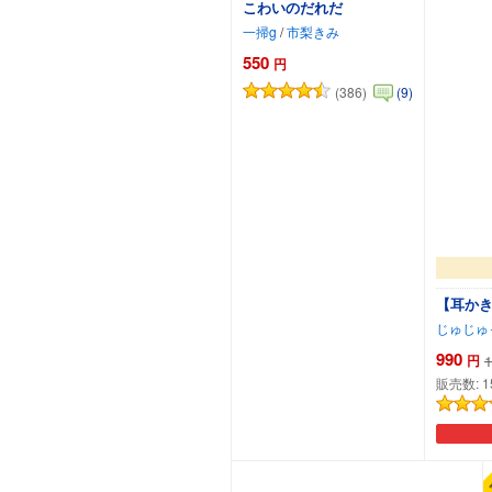
こわいのだれだ
一掃g
/
市梨きみ
550
円
(386)
(9)
【耳かき
じゅじゅ
990
円
1
販売数:
1
カートに追加