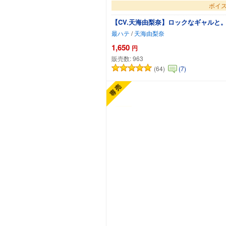
ボイス
【CV.天海由梨奈】ロックなギャルと
最ハテ
/
天海由梨奈
1,650
円
販売数:
963
(64)
(7)
カ