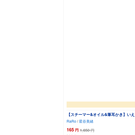
【スチーマー&オイル&筆耳かき】いえ
RaRo
/
星谷美緒
165
円
1,650
円