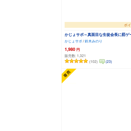
ボイ
かじょサポ～真面目な生徒会長に罰ゲ
かじょサポ
/
鈴木みのり
1,980
円
販売数:
1,321
(102)
(23)
カ