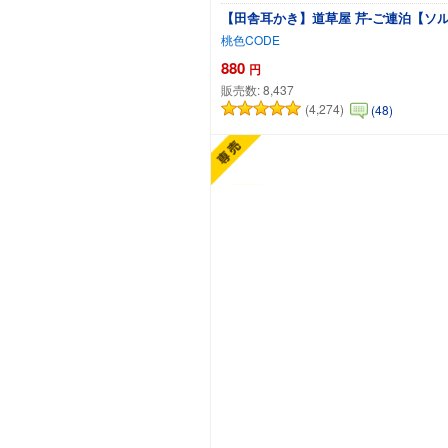
【田舎耳かき】道草屋 芹-ご連泊【ソ
桃色CODE
880
円
販売数:
8,437
(4,274)
(48)
カートに追加