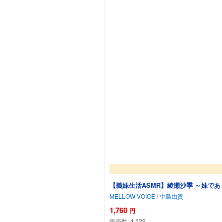
【義妹生活ASMR】綾瀬沙季 ～妹で
MELLOW VOICE
/
中島由貴
1,760
円
販売数:
4,529