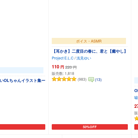
ボイス・ASMR
【耳かき】二度目の春に、君と【癒やし】
Project E.L.C
/
浅見ゆい
110
円
220
円
販売数:
1,818
(983)
(13)
いOLちゃんイラスト集ー
O
嘘
2
販
50%OFF
カートに追加