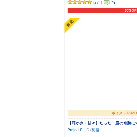
(274)
(2)
50%OF
カートに
ボイス・ASMR
【耳かき・甘々】たった一度の奇跡に
Project E.L.C
/
海悟