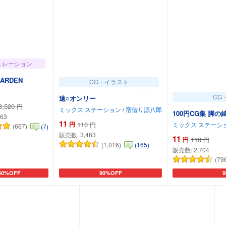
ュレーション
GARDEN
CG・イラスト
CG
遠○オンリー
3,520
円
ミックス ステーション
/
宿借り源八郎
100円CG集 脚
463
11
円
110
ミックス ステーシ
円
(667)
(7)
販売数:
3,463
11
円
110
円
(1,016)
(165)
販売数:
2,704
(79
50%OFF
90%OFF
ートに追加
カートに追加
カ