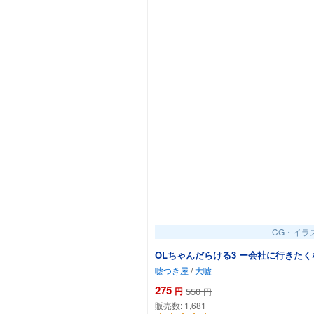
CG・イラ
OLちゃんだらける3 ー会社に行きたく
嘘つき屋
/
大嘘
275
円
550
円
販売数:
1,681