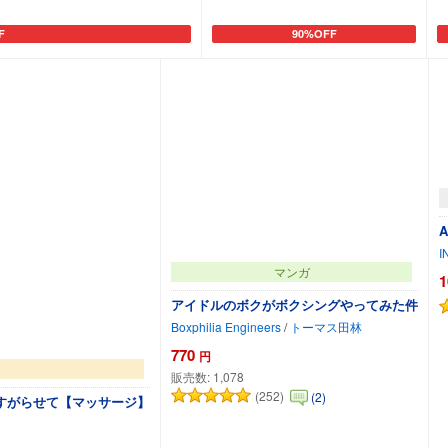
F
90%OFF
追加
カートに追加
A
I
マンガ
1
アイドルのボクがボクシングやってみた件
Boxphilia Engineers
/
トーマス田林
770
円
販売数:
1,078
(252)
(2)
すがらせて【マッサージ】