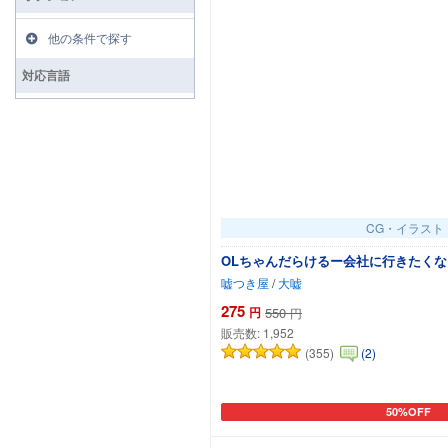
他の条件で探す
対応言語
CG・イラスト
OLちゃんだらけるー会社に行きたくな
嘘つき屋
/
大嘘
275
円
550
円
販売数:
1,952
(355)
(2)
50%OFF
カートに追加