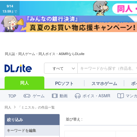
9/14
13:59
まで
同人誌・同人ゲーム・同人ボイス・ASMRならDLsite
すべて
同人
PCソフト
スマホゲーム
ボ
ゲーム
動画
ボイス・ASMR
マン
TOP
同人
「ミニスカ」の作品一覧
並び替え :
絞り込み
キーワードを編集