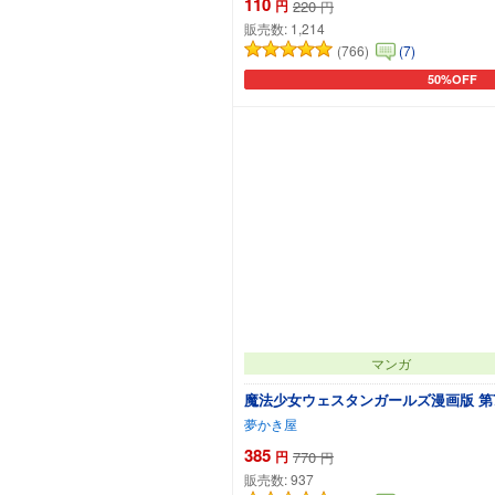
110
円
220
円
販売数:
1,214
(766)
(7)
50%OFF
カートに追
マンガ
魔法少女ウェスタンガールズ漫画版 第
夢かき屋
385
円
770
円
販売数:
937