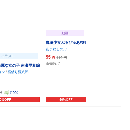
動画
魔法少女ぷるぴゅあ#04
あまねしのぶ
・イラスト
55
円
110
円
販売数:
7
の綺麗な女の子 南瀬早希編
ョン
/
宿借り源八郎
6)
(155)
90%OFF
50%OFF
ートに追加
カートに追加