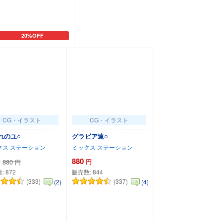
20%OFF
カートに追加
CG・イラスト
CG・イラスト
れのユ○
グラビア遠○
クス ステーション
ミックス ステーション
880
円
880
円
円
数:
872
販売数:
844
(333)
(337)
(2)
(4)