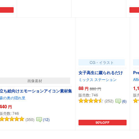
カートに追加
カートに追加
CG・イラスト
女子高生に蹴られるだけ
Pr
ミックス ステーション
Att
画像素材
88
1,
円
880
円
立ち絵向けエモーションアイコン素材集
販売数:
746
販
森の奥の隠れ里
(252)
(6)
440
円
販売数:
746
(350)
(12)
90%OFF
カートに追加
カートに追加