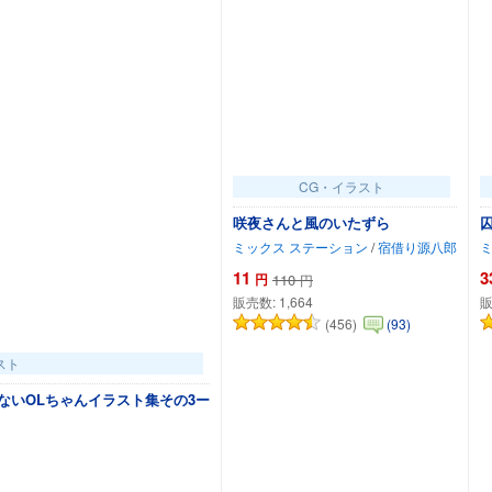
CG・イラスト
咲夜さんと風のいたずら
ミックス ステーション
/
宿借り源八郎
11
3
円
110
円
販売数:
1,664
販
(456)
(93)
スト
ないOLちゃんイラスト集その3ー