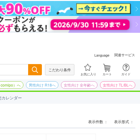
関連サービス
Language
こだわり条件
検索
お気に入り
カート
ガイド
omipo）へ
男性向け R18へ
女性向け 全年齢へ
女性向け TL/BLへ
売カレンダー
表示件数 ：
表示形式 ：