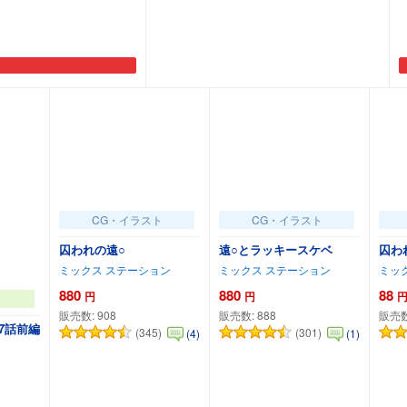
加
カートに追加
CG・イラスト
CG・イラスト
囚われの遠○
遠○とラッキースケベ
囚わ
ミックス ステーション
ミックス ステーション
ミッ
880
880
88
円
円
販売数:
908
販売数:
888
販売
7話前編
(345)
(301)
(4)
(1)