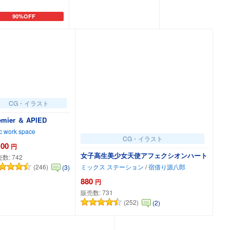
90%OFF
カートに追加
カートに追加
CG・イラスト
emier ＆ APIED
ic work space
CG・イラスト
100
円
女子高生美少女天使アフェクシオンハート
売数:
742
ミックス ステーション
/
宿借り源八郎
(246)
(3)
880
円
販売数:
731
(252)
(2)
カートに追加
カートに追加