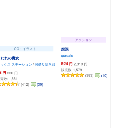
アクション
CG・イラスト
廃深
qureate
囚われの魔女
924
円
2,310
円
ミックス ステーション
/
宿借り源八郎
販売数:
1,579
3
円
330
円
(383)
(10)
売数:
1,661
(412)
(30)