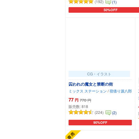
(192)
(1)
50%OFF
カートに追加
CG・イラスト
囚われの魔女と禁断の街
ミックス ステーション
/
宿借り源八郎
77
円
770
円
販売数:
818
(224)
(2)
90%OFF
カートに追加