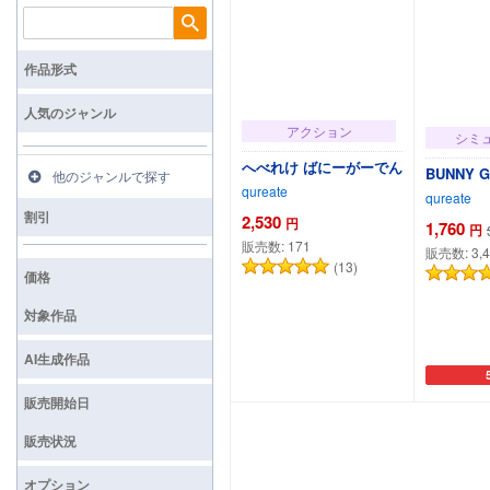
検索
作品形式
人気のジャンル
アクション
シミ
へべれけ ばにーがーでん
BUNNY 
他のジャンルで探す
qureate
qureate
割引
2,530
円
1,760
円
販売数:
171
販売数:
3,
(13)
価格
対象作品
AI生成作品
カートに追加
カ
販売開始日
販売状況
オプション