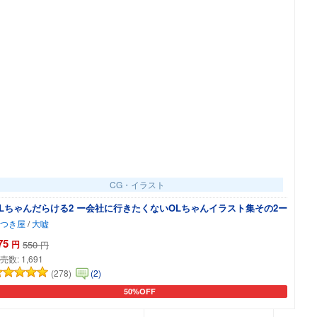
CG・イラスト
Lちゃんだらける2 ー会社に行きたくないOLちゃんイラスト集その2ー
つき屋
/
大嘘
75
円
550
円
売数:
1,691
(278)
(2)
50%OFF
カートに追加