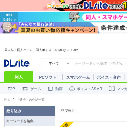
9/14
13:59
まで
同人誌・同人ゲーム・同人ボイス・ASMRならDLsite
すべて
同人
PCソフト
スマホゲーム
ボイス・音声
ゲーム
動画
ボイス・ASMR
マン
TOP
同人
「健全」の作品一覧
並び替え :
絞り込み
キーワードを編集