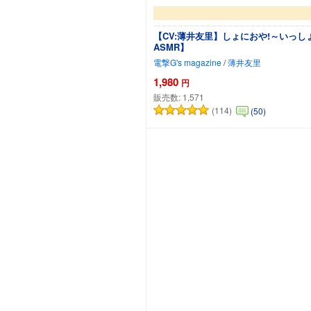
【CV:薄井友里】しょにおや!～いっ
ASMR】
電撃G's magazine
/
薄井友里
1,980
円
販売数:
1,571
(114)
(50)