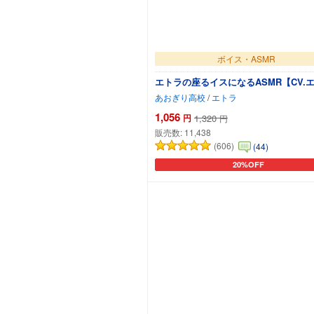
ボイス・ASMR
エトラの座るイスになるASMR【CV.
あおぎり高校
/
エトラ
1,056
円
1,320
円
販売数:
11,438
(606)
(44)
20%OFF
カートに追加