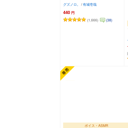
グズノロ。
/
有城壱哉
440
円
(1,666)
(38)
カートに追加
ボイス・ASMR