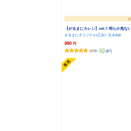
ボ
【がるまにカレシ】vol.1 明らか危
がるまにオリジナル(乙女)
/
主水Ash
880
円
(608)
(87)