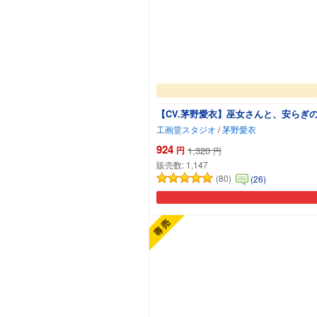
【CV.茅野愛衣】巫女さんと、安らぎ
工画堂スタジオ
/
茅野愛衣
924
円
1,320
円
販売数:
1,147
(80)
(26)