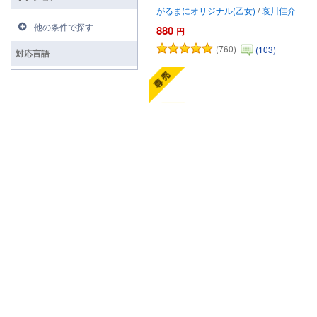
がるまにオリジナル(乙女)
/
哀川佳介
他の条件で探す
880
円
(760)
(103)
対応言語