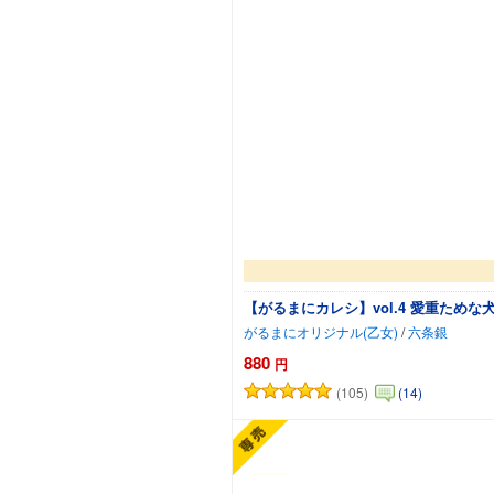
【がるまにカレシ】vol.4 愛重た
がるまにオリジナル(乙女)
/
六条銀
880
円
(105)
(14)