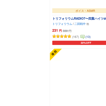
ボイス・ASMR
トリフォリウムRADIO7〜四葉ハイツ
トリフォリウム
/
二回戦中
231
円
330
円
(167)
(13)
30%OFF
カートに追加