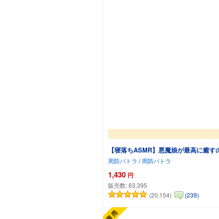
【寝落ちASMR】悪魔娘が最高に癒す
周防パトラ
/
周防パトラ
1,430
円
販売数:
63,395
(20,154)
(239)