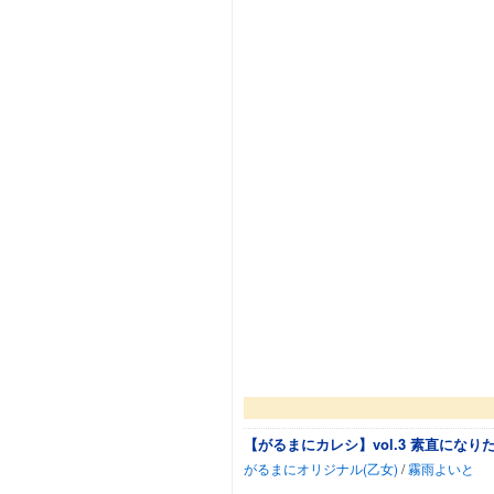
【がるまにカレシ
がるまにオリジナル(乙女)
/
霧雨よいと