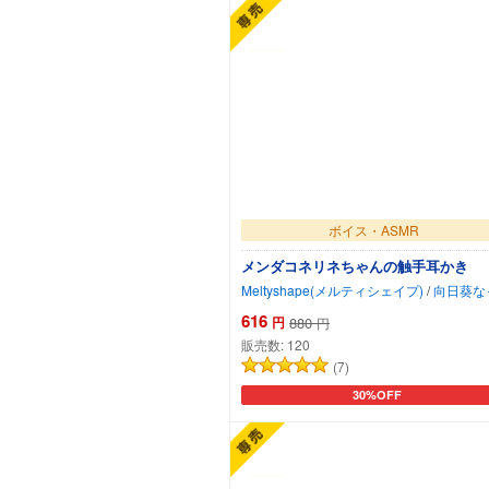
ボイス・ASMR
メンダコネリネちゃんの触手耳かき
Meltyshape(メルティシェイプ)
/
向日葵な
616
円
880
円
販売数:
120
(7)
30%OFF
カートに追加