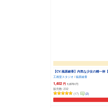
【CV.福原綾香】内気な少女の精一杯
工画堂スタジオ
/
福原綾香
1,402
円
1,870
円
販売数:
232
(17)
(2)