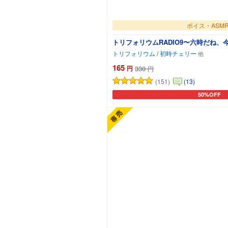
ボイス・ASM
トリフォリウムRADIO9〜六時だね、
トリフォリウム
/
初時チェリー
165
円
330
円
(151)
(13)
50%OFF
カートに追