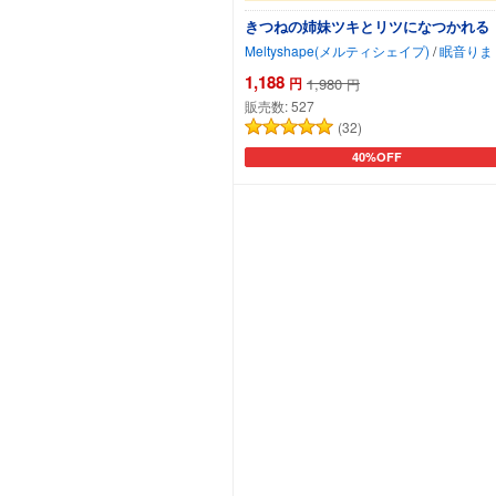
きつねの姉妹ツキとリツになつかれる
Meltyshape(メルティシェイプ)
/
眠音りま
1,188
円
1,980
円
販売数:
527
(32)
40%OFF
カートに追加