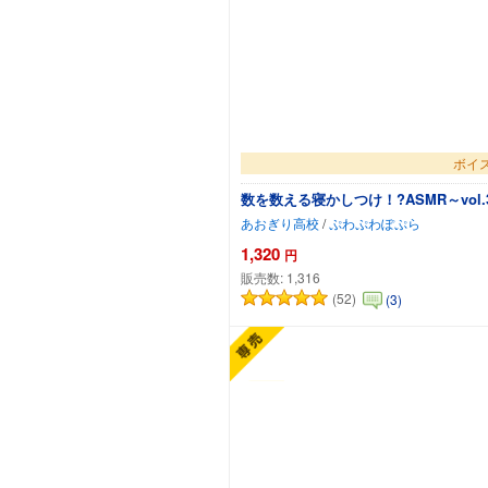
ボイス
数を数える寝かしつけ！?ASMR～vol
あおぎり高校
/
ぷわぷわぽぷら
1,320
円
販売数:
1,316
(52)
(3)
カ