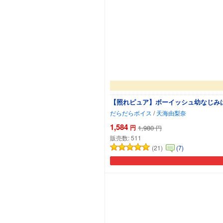
【照れピュア】ボーイッシュ幼なじみは
だらだらボイス
/
天海由梨奈
1,584
円
1,980
円
販売数:
511
(21)
(7)