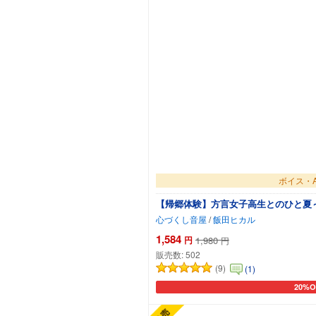
ボイス・A
【帰郷体験】方言女子高生とのひと夏～
心づくし音屋
/
飯田ヒカル
1,584
円
1,980
円
販売数:
502
(9)
(1)
20%O
カート