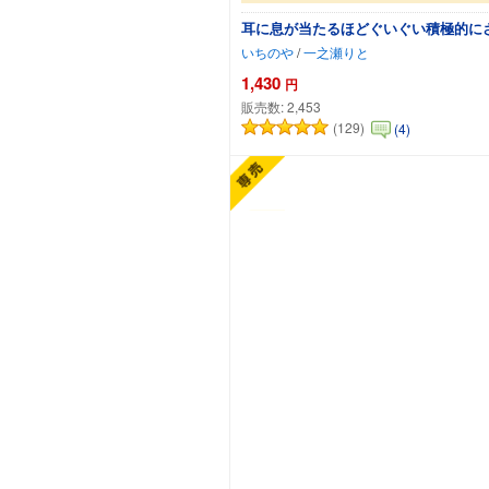
耳に息が当たるほどぐいぐい積極的に
いちのや
/
一之瀬りと
1,430
円
販売数:
2,453
(129)
(4)