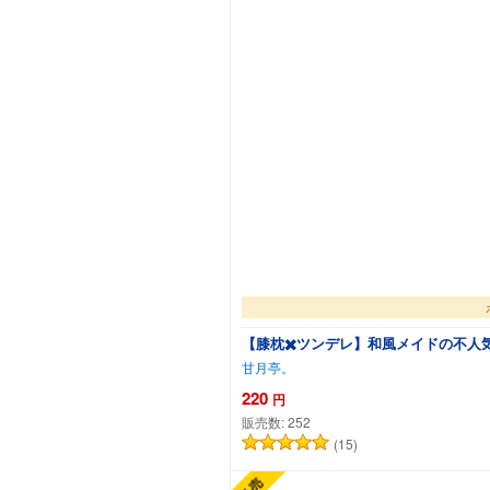
【膝枕✖️ツンデレ】和風メイドの不人気
甘月亭。
220
円
販売数:
252
(15)