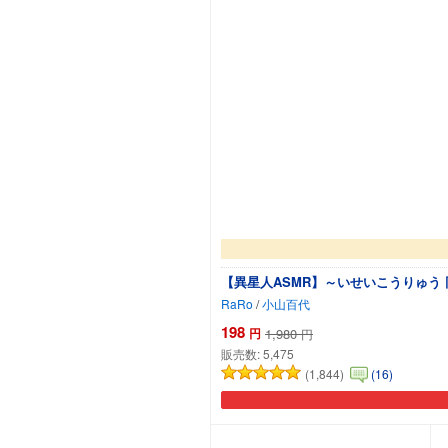
【異星人ASMR】～いせいこうりゅう 
RaRo
/
小山百代
198
円
1,980
円
販売数:
5,475
(1,844)
(16)