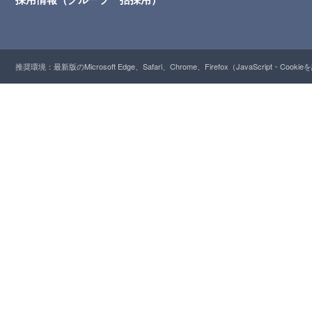
推奨環境：最新版のMicrosoft Edge、Safari、Chrome、Firefox（JavaScript・Cooki