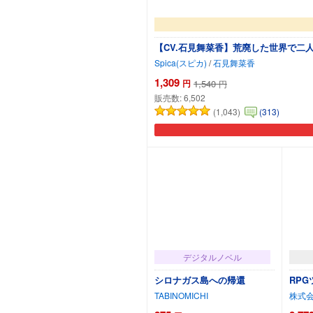
【CV.石見舞菜香】荒廃した世界で
Spica(スピカ)
/
石見舞菜香
1,309
円
1,540
円
販売数:
6,502
(1,043)
(313)
デジタルノベル
シロナガス島への帰還
RPG
TABINOMICHI
株式会社