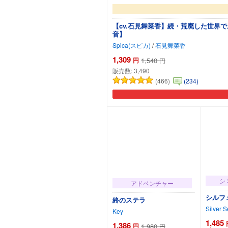
【cv.石見舞菜香】続・荒廃した世
音】
Spica(スピカ)
/
石見舞菜香
1,309
円
1,540
円
販売数:
3,490
(466)
(234)
シ
アドベンチャー
シルフ
終のステラ
Silver 
Key
1,485
1,386
円
1,980
円