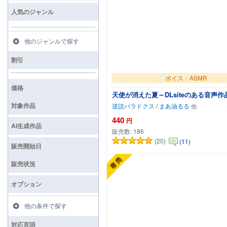
人気のジャンル
他のジャンルで探す
割引
ボイス・ASMR
価格
天使が消えた夏～DLsiteのある音声
対象作品
逆説パラドクス
/
まあ油るる
440
円
AI生成作品
販売数:
186
(20)
(11)
カートに追加
販売開始日
販売状況
オプション
他の条件で探す
対応言語