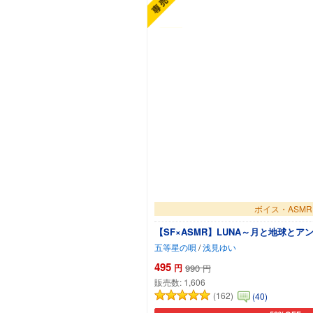
ボイス・ASMR
【SF×ASMR】LUNA～月と地球とアン
五等星の唄
/
浅見ゆい
495
円
990
円
販売数:
1,606
(162)
(40)