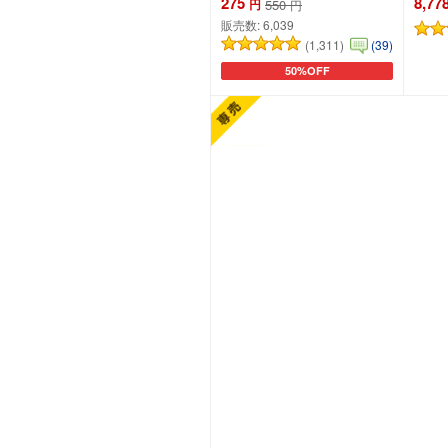
275
8,77
円
550
円
販売数:
6,039
(1,311)
(39)
50%OFF
カートに追加