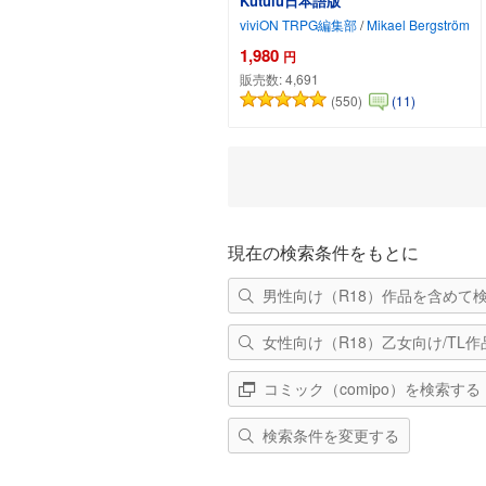
Kutulu日本語版
viviON TRPG編集部
/
Mikael Bergström
1,980
円
販売数:
4,691
(550)
(11)
カートに追加
現在の検索条件をもとに
男性向け（R18）作品を含めて
女性向け（R18）乙女向け/TL
コミック（comipo）を検索する
検索条件を変更する