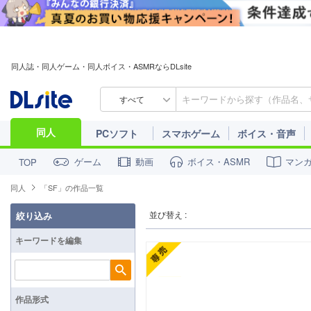
同人誌・同人ゲーム・同人ボイス・ASMRならDLsite
すべて
同人
PCソフト
スマホゲーム
ボイス・音声
ゲーム
動画
ボイス・ASMR
マン
TOP
同人
「SF」の作品一覧
並び替え :
絞り込み
キーワードを編集
検索
作品形式