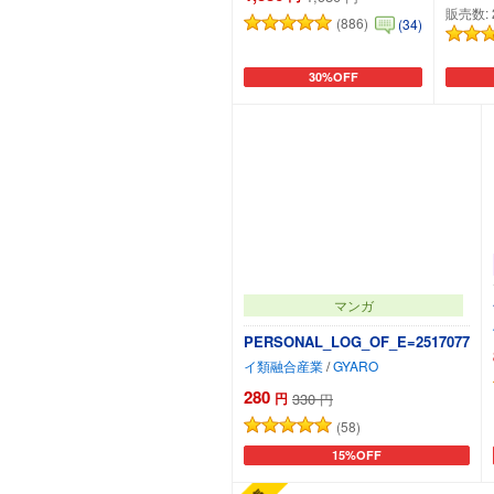
販売数:
(886)
(34)
30%OFF
カートに追加
マンガ
PERSONAL_LOG_OF_E=2517077
イ類融合産業
/
GYARO
280
円
330
円
(58)
15%OFF
カートに追加