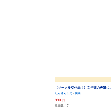
【サークル初作品！】文学部の先輩によ
たんさん伝奇
/
実亜
990
円
販売数:
17