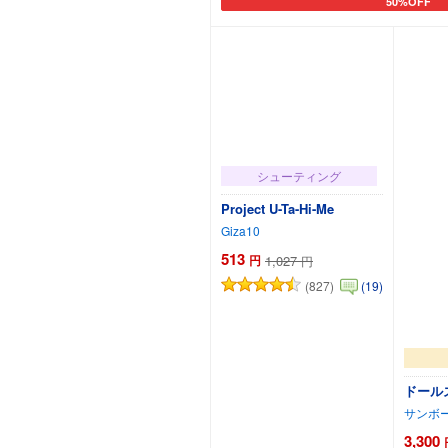
50%OFF
カートに追加
シューティング
Project U-Ta-Hi-Me
Giza10
513
円
1,027
円
(827)
(19)
ドールズ
サンボ
3,300