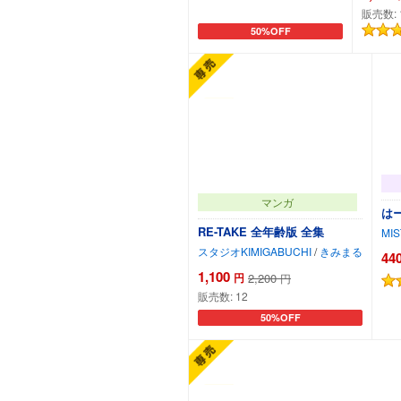
販売数:
50%OFF
カートに追加
マンガ
は
RE-TAKE 全年齢版 全集
MIS
スタジオKIMIGABUCHI
/
きみまる
44
1,100
円
2,200
円
販売数:
12
50%OFF
カートに追加