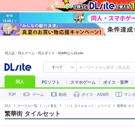
9/14
13:59
まで
同人誌・同人ゲーム・同人ボイス・ASMRならDLsite
すべて
同人
PCソフト
スマホゲーム
ボイス・音声
ゲーム
動画
ボイス・ASMR
マン
TOP
同人
サークル一覧
ハト畜生
「ハト タイルセット」シリーズ
繁華街 タ
繁華街 タイルセット