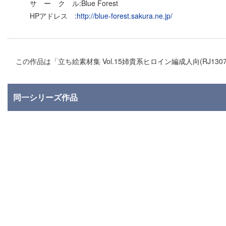
サ ー ク ル:Blue Forest
HPアドレス :
http://blue-forest.sakura.ne.jp/
この作品は「立ち絵素材集 Vol.15姉貴系ヒロイン編成人向(RJ13
同一シリーズ作品