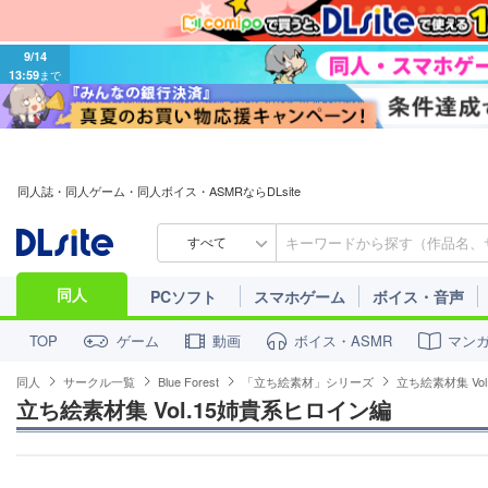
9/14
13:59
まで
同人誌・同人ゲーム・同人ボイス・ASMRならDLsite
すべて
同人
PCソフト
スマホゲーム
ボイス・音声
ゲーム
動画
ボイス・ASMR
マン
TOP
同人
サークル一覧
Blue Forest
「立ち絵素材」シリーズ
立ち絵素材集 Vo
立ち絵素材集 Vol.15姉貴系ヒロイン編