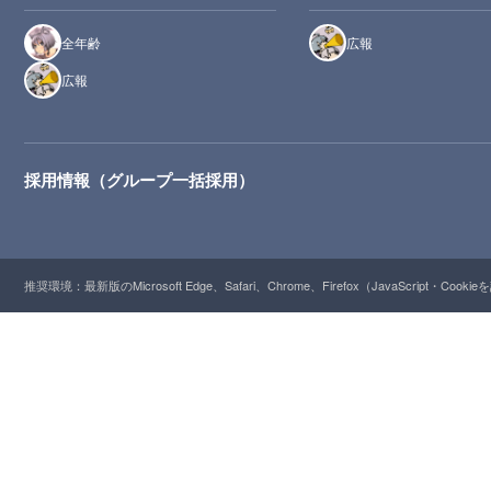
全年齢
広報
広報
採用情報（グループ一括採用）
推奨環境：最新版のMicrosoft Edge、Safari、Chrome、Firefox（JavaScript・Cooki