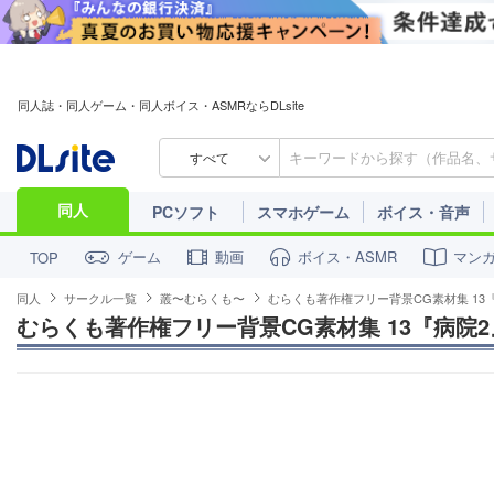
同人誌・同人ゲーム・同人ボイス・ASMRならDLsite
すべて
同人
PCソフト
スマホゲーム
ボイス・音声
ゲーム
動画
ボイス・ASMR
マン
TOP
同人
サークル一覧
叢〜むらくも〜
むらくも著作権フリー背景CG素材集 13
むらくも著作権フリー背景CG素材集 13『病院2