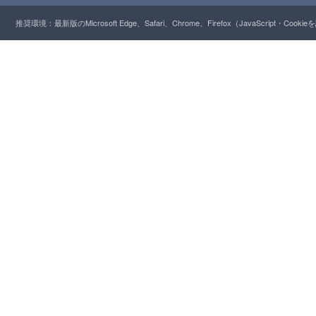
推奨環境：最新版のMicrosoft Edge、Safari、Chrome、Firefox（JavaScript・Cooki