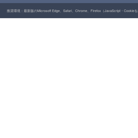
推奨環境：最新版のMicrosoft Edge、Safari、Chrome、Firefox（JavaScript・Cooki