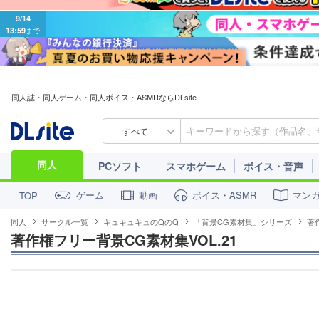
9/14
13:59
まで
同人誌・同人ゲーム・同人ボイス・ASMRならDLsite
すべて
同人
PCソフト
スマホゲーム
ボイス・音声
ゲーム
動画
ボイス・ASMR
マン
TOP
同人
サークル一覧
キュキュキュのQのQ
「背景CG素材集」シリーズ
著
著作権フリー背景CG素材集VOL.21