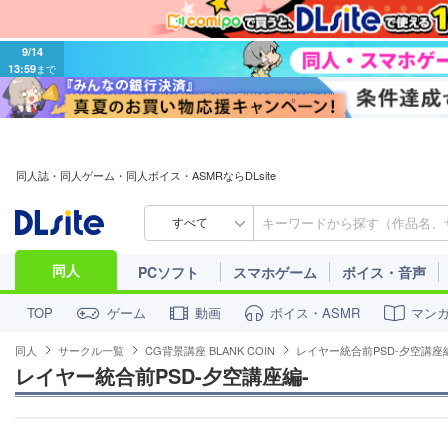
9/14
13:59
まで
同人誌・同人ゲーム・同人ボイス・ASMRならDLsite
すべて
同人
PCソフト
スマホゲーム
ボイス・音声
ゲーム
動画
ボイス・ASMR
マン
TOP
同人
サークル一覧
CG背景講座 BLANK COIN
レイヤー統合前PSD-夕空講座
レイヤー統合前PSD-夕空講座編-