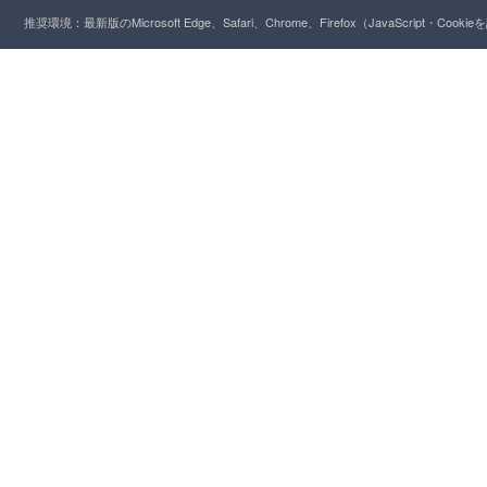
推奨環境：最新版のMicrosoft Edge、Safari、Chrome、Firefox（JavaScript・Cooki