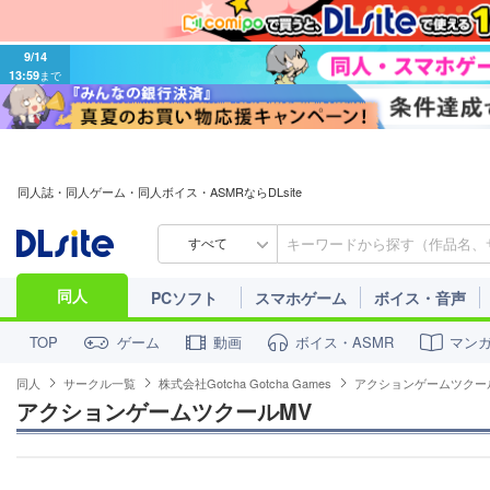
9/14
13:59
まで
同人誌・同人ゲーム・同人ボイス・ASMRならDLsite
すべて
同人
PCソフト
スマホゲーム
ボイス・音声
ゲーム
動画
ボイス・ASMR
マン
TOP
同人
サークル一覧
株式会社Gotcha Gotcha Games
アクションゲームツクー
アクションゲームツクールMV