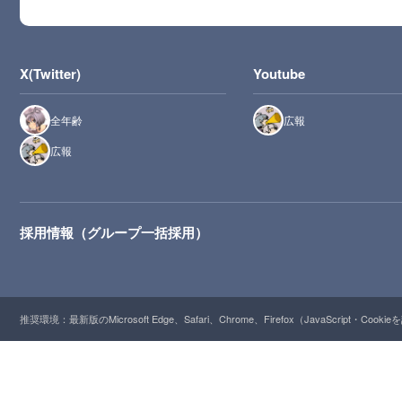
X(Twitter)
Youtube
全年齢
広報
広報
採用情報（グループ一括採用）
推奨環境：最新版のMicrosoft Edge、Safari、Chrome、Firefox（JavaScript・Cooki