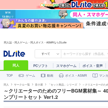
9/14
13:59
まで
同人誌・同人ゲーム・同人ボイス・ASMRならDLsite
すべて
同人
PCソフト
スマホゲーム
ボイス・音声
ゲーム
動画
ボイス・ASMR
マン
TOP
同人
サークル一覧
音小屋
「セット商品」シリーズ
～クリエーターのためのフリ
～クリエーターのためのフリーBGM素材集～ 400曲Ove
ンプリートセット Ver1.2