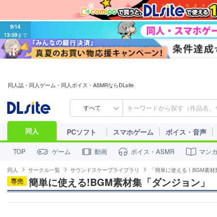
9/14
13:59
まで
同人誌・同人ゲーム・同人ボイス・ASMRならDLsite
すべて
同人
PCソフト
スマホゲーム
ボイス・音声
ゲーム
動画
ボイス・ASMR
マン
TOP
同人
サークル一覧
サウンドスケープライブラリ
「簡単に使える！BGM素材
簡単に使える!BGM素材集「ダンジョン」
専売