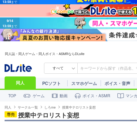
9/14
13:59
まで
同人誌・同人ゲーム・同人ボイス・ASMRならDLsite
すべて
同人
PCソフト
スマホゲーム
ボイス・音声
ゲーム
動画
ボイス・ASMR
マン
TOP
同人
サークル一覧
しろme
授業中テロリスト妄想
授業中テロリスト妄想
専売