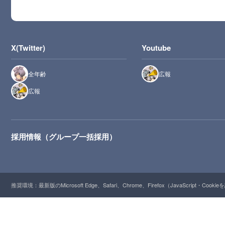
X(Twitter)
Youtube
全年齢
広報
広報
採用情報（グループ一括採用）
推奨環境：最新版のMicrosoft Edge、Safari、Chrome、Firefox（JavaScript・Cooki