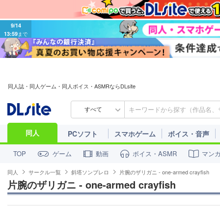
9/14
13:59
まで
同人誌・同人ゲーム・同人ボイス・ASMRならDLsite
すべて
同人
PCソフト
スマホゲーム
ボイス・音声
ゲーム
動画
ボイス・ASMR
マン
TOP
同人
サークル一覧
斜塔ソンブレロ
片腕のザリガニ - one-armed crayfish
片腕のザリガニ - one-armed crayfish