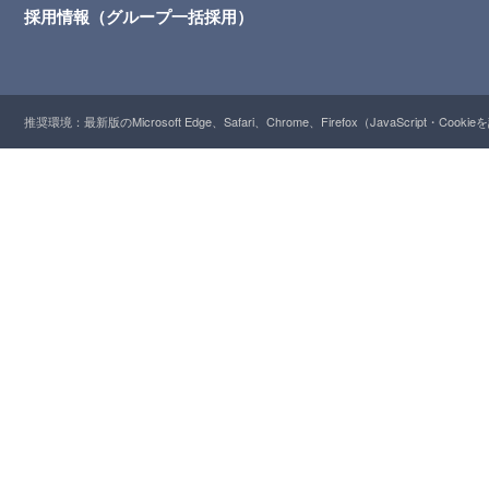
採用情報（グループ一括採用）
推奨環境：最新版のMicrosoft Edge、Safari、Chrome、Firefox（JavaScript・Cooki