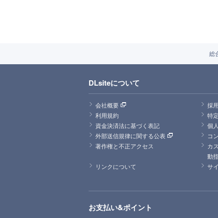
総
DLsiteについて
会社概要
採
利用規約
特
資金決済法に基づく表記
個
外部送信規律に関する公表
コ
著作権と不正アクセス
カ
動
リンクについて
サ
お支払い&ポイント