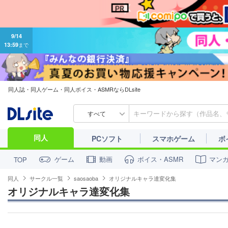
9/14
13:59
まで
同人誌・同人ゲーム・同人ボイス・ASMRならDLsite
すべて
同人
PCソフト
スマホゲーム
ボ
ゲーム
動画
ボイス・ASMR
マン
TOP
同人
サークル一覧
saosaoba
オリジナルキャラ達変化集
オリジナルキャラ達変化集