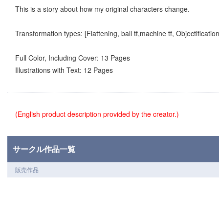
This is a story about how my original characters change.
Transformation types: [Flattening, ball tf,machine tf, Objectification
Full Color, Including Cover: 13 Pages
Illustrations with Text: 12 Pages
(English product description provided by the creator.)
サークル作品一覧
販売作品