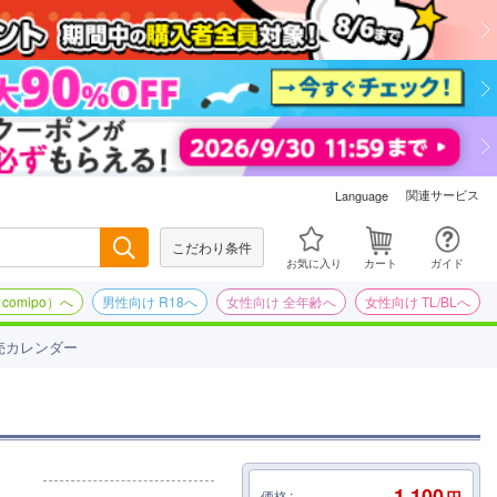
関連サービス
Language
こだわり条件
検索
お気に入り
カート
ガイド
omipo）へ
男性向け R18へ
女性向け 全年齢へ
女性向け TL/BLへ
売カレンダー
1,100
価格