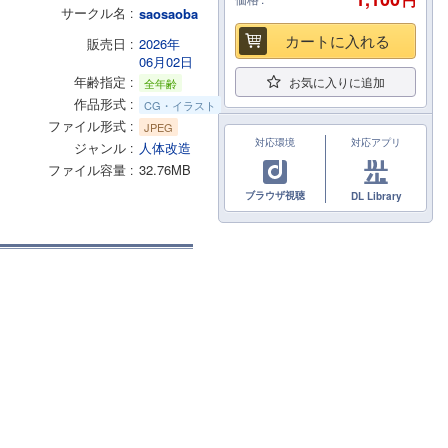
円
サークル名
saosaoba
カートに入れる
販売日
2026年
06月02日
年齢指定
お気に入りに追加
全年齢
作品形式
CG・イラスト
ファイル形式
JPEG
対応環境
対応アプリ
ジャンル
人体改造
ファイル容量
32.76MB
ブラウザ視聴
DL Library