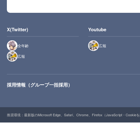
X(Twitter)
Youtube
全年齢
広報
広報
採用情報（グループ一括採用）
推奨環境：最新版のMicrosoft Edge、Safari、Chrome、Firefox（JavaScript・Cooki