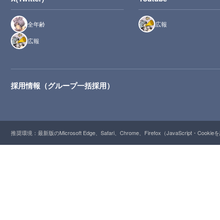
全年齢
広報
広報
採用情報（グループ一括採用）
推奨環境：最新版のMicrosoft Edge、Safari、Chrome、Firefox（JavaScript・Cooki