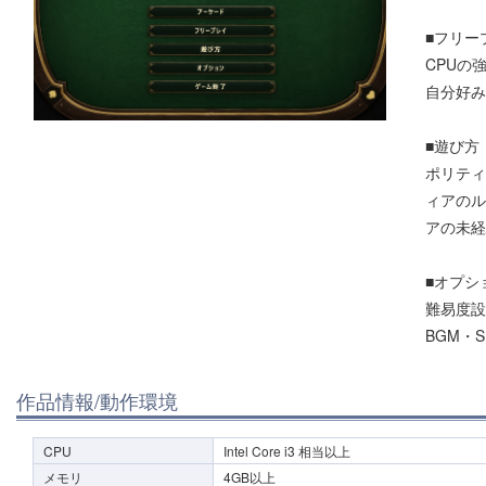
■フリー
CPUの
自分好み
■遊び方
ポリティ
ィアのル
アの未経
■オプシ
難易度設定(
BGM・
作品情報/動作環境
CPU
Intel Core i3 相当以上
メモリ
4GB以上