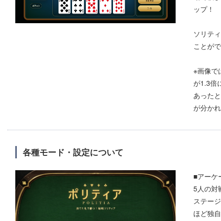
ップ！
ソリティ
ことがで
※画像で
が1.3
あったと
が分かれ
各種モード・設定について
■アーケ
5人の対
ステージ
ほど独自