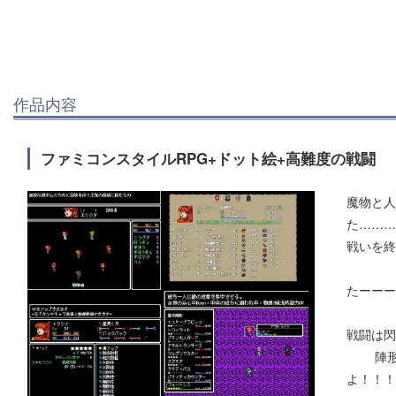
作品内容
ファミコンスタイルRPG+ドット絵+高難度の戦闘
魔物と人
た………
戦いを終
冒険
たーーー
戦闘は閃
陣形+
よ！！！