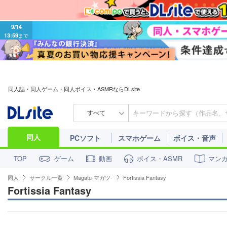
9/14
13:59
まで
同人誌・同人ゲーム・同人ボイス・ASMRならDLsite
すべて
同人
PCソフト
スマホゲーム
ボイス・音声
ゲーム
動画
ボイス・ASMR
マン
TOP
同人
サークル一覧
Magatu-マガツ-
Fortissia Fantasy
Fortissia Fantasy