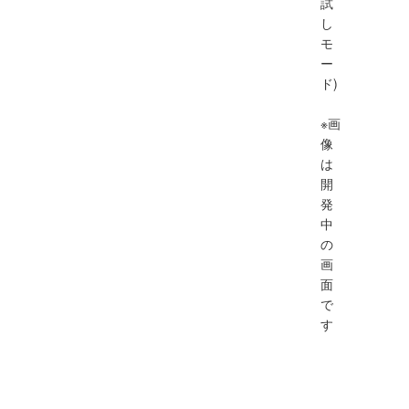
試
し
モ
ー
ド)
※画
像
は
開
発
中
の
画
面
で
す