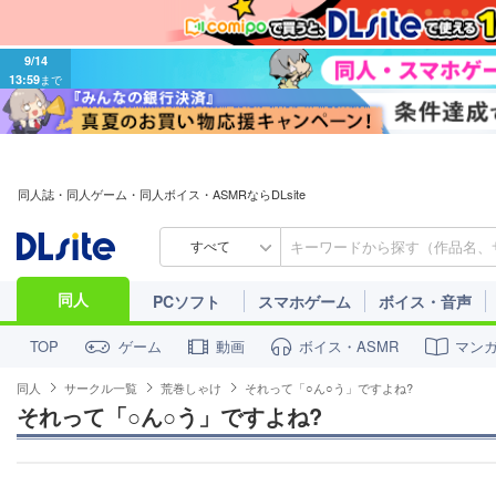
9/14
13:59
まで
同人誌・同人ゲーム・同人ボイス・ASMRならDLsite
すべて
同人
PCソフト
スマホゲーム
ボイス・音声
ゲーム
動画
ボイス・ASMR
マン
TOP
同人
サークル一覧
荒巻しゃけ
それって「○ん○う」ですよね?
それって「○ん○う」ですよね?