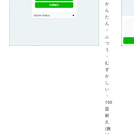
か
ん
た
ん
・
ふ
つ
う
・
む
ず
か
し
い
・
100
題
耐
久
(腕