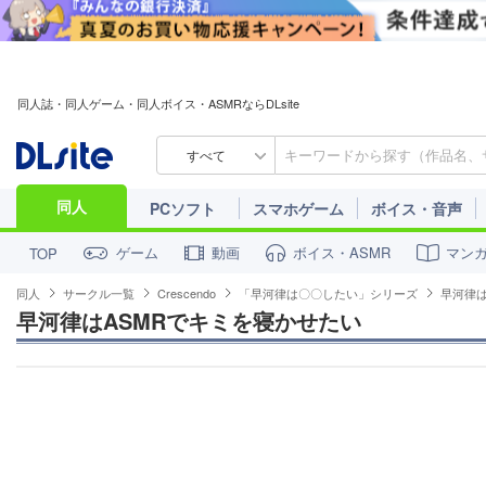
同人誌・同人ゲーム・同人ボイス・ASMRならDLsite
すべて
同人
PCソフト
スマホゲーム
ボイス・音声
ゲーム
動画
ボイス・ASMR
マン
TOP
同人
サークル一覧
Crescendo
「早河律は〇〇したい」シリーズ
早河律は
早河律はASMRでキミを寝かせたい