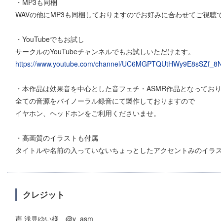
・MP3も同梱
WAVの他にMP3も同梱しておりますのでお好みに合わせてご視聴
・YouTubeでもお試し
サークルのYouTubeチャンネルでもお試しいただけます。
https://www.youtube.com/channel/UC6MGPTQUtHWy9E8sSZf_8
・本作品は効果音を中心とした音フェチ・ASMR作品となってお
全ての音源をバイノーラル録音にて製作しておりますので
イヤホン、ヘッドホンをご利用くださいませ。
・高画質のイラストも付属
タイトルや名前の入っていないちょっとしたアクセントみのイラ
クレジット
声 浅見ゆい様 @y_asm