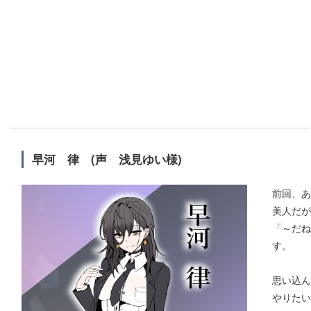
早河 律 (声 浅見ゆい様)
前回、あ
美人だが
「～だね
す。
思い込ん
やりたい