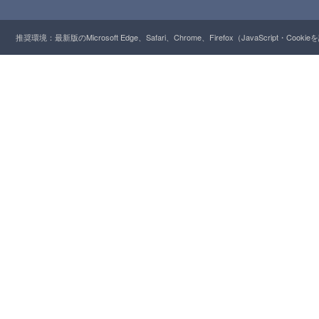
推奨環境：最新版のMicrosoft Edge、Safari、Chrome、Firefox（JavaScript・Cooki