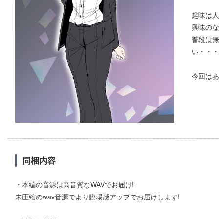
趣味は人
興味のな
普段は無
い・・・
今回はあ
同梱内容
・本編の音源は高音質なWAVでお届け!
未圧縮のwav音源でより臨場感アップでお届けします!