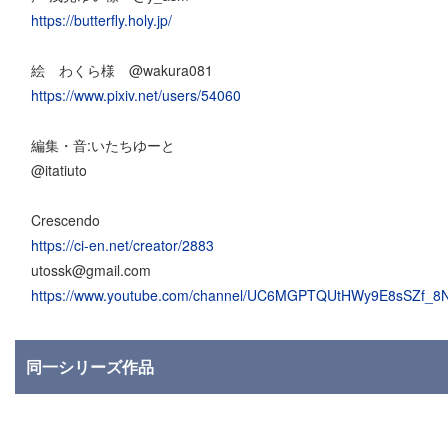
https://butterfly.holy.jp/
絵 わくら様 @wakura081
https://www.pixiv.net/users/54060
編集・音:いたちゆーと
@itatiuto
Crescendo
https://ci-en.net/creator/2883
utossk@gmail.com
https://www.youtube.com/channel/UC6MGPTQUtHWy9E8sSZf_8
同一シリーズ作品