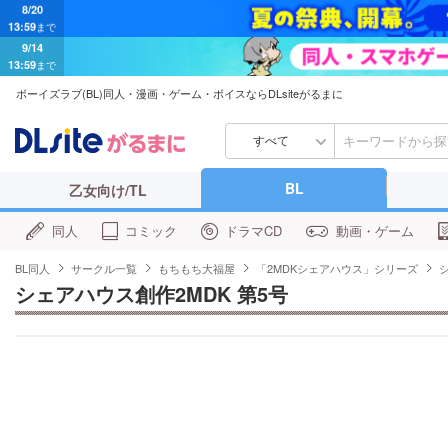
8/20
13:59
まで
9/14
13:59
まで
ボーイズラブ(BL)同人・漫画・ゲーム・ボイスならDLsiteがるまに
すべて
BL
乙女向け/TL
同人
コミック
ドラマCD
動画・ゲーム
BL同人
サークル一覧
もちもち大福屋
「2MDKシェアハウス」シリーズ
シェアハウス創作2MDK 第5号