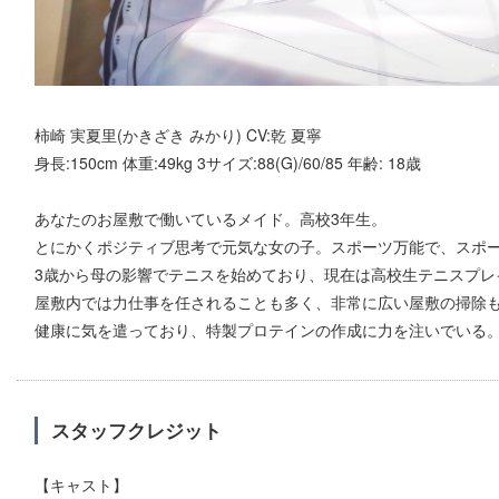
柿崎 実夏里(かきざき みかり) CV:乾 夏寧
身長:150cm 体重:49kg 3サイズ:88(G)/60/85 年齢: 18歳
あなたのお屋敷で働いているメイド。高校3年生。
とにかくポジティブ思考で元気な女の子。スポーツ万能で、スポ
3歳から母の影響でテニスを始めており、現在は高校生テニスプレ
屋敷内では力仕事を任されることも多く、非常に広い屋敷の掃除
健康に気を遣っており、特製プロテインの作成に力を注いでいる
スタッフクレジット
【キャスト】