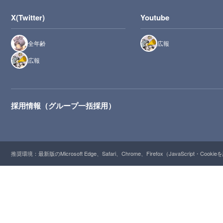
X(Twitter)
Youtube
全年齢
広報
広報
採用情報（グループ一括採用）
推奨環境：最新版のMicrosoft Edge、Safari、Chrome、Firefox（JavaScript・Cooki