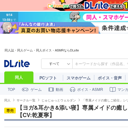
9/14
13:59
まで
同人誌・同人ゲーム・同人ボイス・ASMRならDLsite
すべて
同人
PCソフト
スマホゲーム
ボイス・音声
ゲーム
動画
ボイス・ASMR
マン
TOP
同人
サークル一覧
じゅじゅっとウェルダン
「専属メイドの癒しご給仕」シ
【ヨガ&耳かき&添い寝】専属メイドの癒し
専売
【CV:乾夏寧】