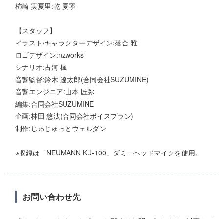
柿崎 実夏里:乾 夏寧
【スタッフ】
イラスト/キャラクターデザイン:落合 雅
ロゴデザイン:nzworks
シナリオ:古河 楓
音響監督:鈴木 遼太郎(合同会社SUZUMINE)
音響エンジニア:山本 匠弥
編集:合同会社SUZUMINE
企画:林田 悠汰(合同会社ボイスプラン)
制作:じゅじゅっとウェルダン
※収録は「NEUMANN KU-100」ダミーヘッドマイクを使用。
お問い合わせ先