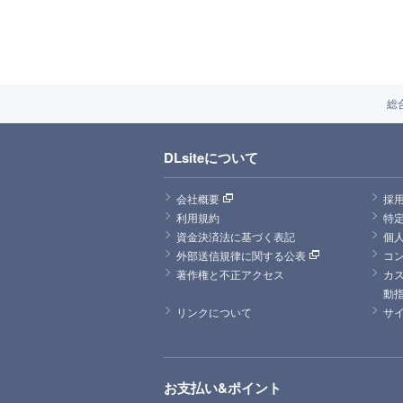
総
DLsiteについて
会社概要
採
利用規約
特
資金決済法に基づく表記
個
外部送信規律に関する公表
コ
著作権と不正アクセス
カ
動
リンクについて
サ
お支払い&ポイント