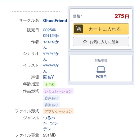
275
価格
円
サークル名
GhostFriend
カートに入れる
販売日
2025年
09月24日
作者
やややか
お気に入りに追加
ん
シナリオ
やややか
ん
対応環境
イラスト
やややか
ん
声優
匿名Y
PC専用
年齢指定
全年齢
作品形式
シミュレーション
音声あり
音楽あり
ファイル形式
アプリケーション
ジャンル
つるぺ
た
ツン
デレ
ファイル容量
231MB