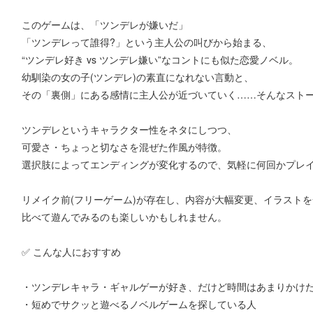
このゲームは、「ツンデレが嫌いだ」
「ツンデレって誰得?」という主人公の叫びから始まる、
“ツンデレ好き vs ツンデレ嫌い”なコントにも似た恋愛ノベル。
幼馴染の女の子(ツンデレ)の素直になれない言動と、
その「裏側」にある感情に主人公が近づいていく……そんなスト
ツンデレというキャラクター性をネタにしつつ、
可愛さ・ちょっと切なさを混ぜた作風が特徴。
選択肢によってエンディングが変化するので、気軽に何回かプレ
リメイク前(フリーゲーム)が存在し、内容が大幅変更、イラスト
比べて遊んでみるのも楽しいかもしれません。
✅ こんな人におすすめ
・ツンデレキャラ・ギャルゲーが好き、だけど時間はあまりかけ
・短めでサクッと遊べるノベルゲームを探している人