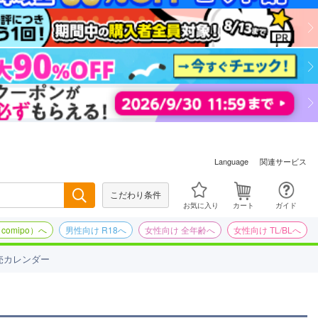
関連サービス
Language
こだわり条件
検索
お気に入り
カート
ガイド
omipo）へ
男性向け R18へ
女性向け 全年齢へ
女性向け TL/BLへ
売カレンダー