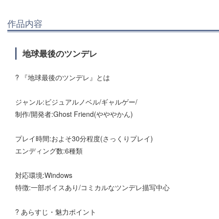
作品内容
地球最後のツンデレ
? 『地球最後のツンデレ』とは
ジャンル:ビジュアルノベル/ギャルゲー/
制作/開発者:Ghost Friend(やややかん)
プレイ時間:およそ30分程度(さっくりプレイ)
エンディング数:6種類
対応環境:Windows
特徴:一部ボイスあり/コミカルなツンデレ描写中心
? あらすじ・魅力ポイント