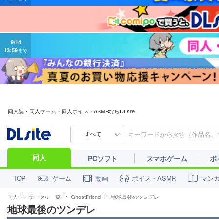
9/14
13:59
まで
同人誌・同人ゲーム・同人ボイス・ASMRならDLsite
すべて
同人
PCソフト
スマホゲーム
ボ
ゲーム
動画
ボイス・ASMR
マン
TOP
同人
サークル一覧
GhostFriend
地球最後のツンデレ
地球最後のツンデレ