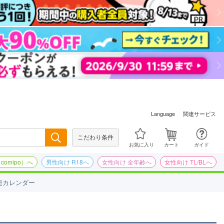
関連サービス
Language
こだわり条件
検索
お気に入り
カート
ガイド
omipo）へ
男性向け R18へ
女性向け 全年齢へ
女性向け TL/BLへ
売カレンダー