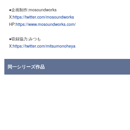
●企画制作:mosoundworks
X:
https://twitter.com/mosoundworks
HP:
https://www.mosoundworks.com/
●収録協力:みつも
X:
https://twitter.com/mitsumonoheya
同一シリーズ作品