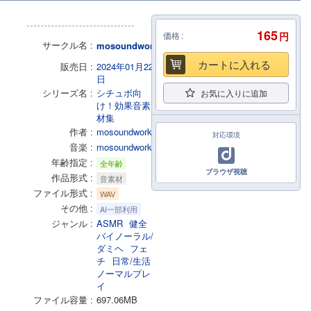
165
価格
円
サークル名
mosoundworks
カートに入れる
販売日
2024年01月22
日
シリーズ名
シチュボ向
お気に入りに追加
け！効果音素
材集
作者
mosoundworks
対応環境
音楽
mosoundworks
年齢指定
全年齢
ブラウザ視聴
作品形式
音素材
ファイル形式
WAV
その他
AI一部利用
ジャンル
ASMR
健全
バイノーラル/
ダミヘ
フェ
チ
日常/生活
ノーマルプレ
イ
ファイル容量
697.06MB