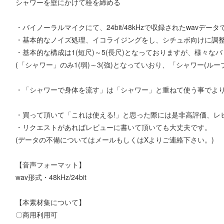
シャワーを壁にかけて栓を締める
・バイノーラルマイクにて、24bit/48kHzで収録されたwavデータ
・基本的なノイズ処理、イコライジングをし、シチュボ向けに調
・基本的な構成は1(短尺)～5(長尺)となっておりますが、様々な
(「シャワー」のみ1(弱)～3(強)となっていおり、「シャワー(ル
・「シャワーで身体を流す」は「シャワー」と重ねて使う事でよ
・買って頂いて「これは使える!」と思った際には是非高評価、レ
・リクエストがあればレビューに書いて頂いても大丈夫です。
(データの不備についてはメールもしくはXよりご連絡下さい。)
【音声フォーマット】
wav形式・48kHz/24bit
【本素材集について】
〇商用利用可