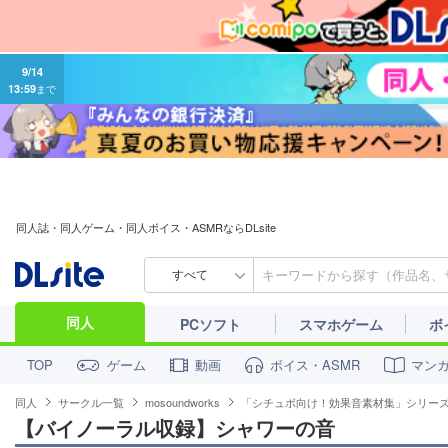
9/14
13:59
まで
同人誌・同人ゲーム・同人ボイス・ASMRならDLsite
すべて
同人
PCソフト
スマホゲーム
ボ
ゲーム
動画
ボイス・ASMR
マン
TOP
同人
サークル一覧
mosoundworks
「シチュボ向け！効果音素材集」シリー
【バイノーラル収録】シャワーの音