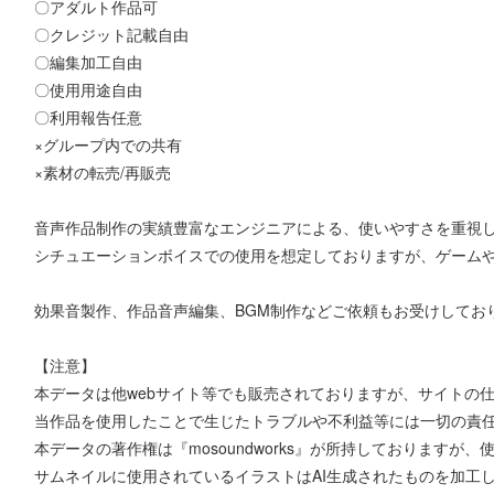
〇アダルト作品可
〇クレジット記載自由
〇編集加工自由
〇使用用途自由
〇利用報告任意
×グループ内での共有
×素材の転売/再販売
音声作品制作の実績豊富なエンジニアによる、使いやすさを重視
シチュエーションボイスでの使用を想定しておりますが、ゲーム
効果音製作、作品音声編集、BGM制作などご依頼もお受けしてお
【注意】
本データは他webサイト等でも販売されておりますが、サイトの
当作品を使用したことで生じたトラブルや不利益等には一切の責
本データの著作権は『mosoundworks』が所持しております
サムネイルに使用されているイラストはAI生成されたものを加工