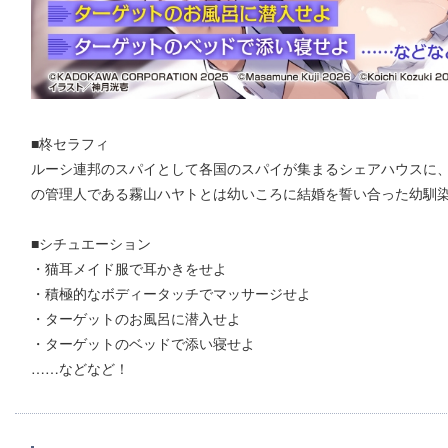
■柊セラフィ
ルーシ連邦のスパイとして各国のスパイが集まるシェアハウスに
の管理人である霧山ハヤトとは幼いころに結婚を誓い合った幼馴染
■シチュエーション
・猫耳メイド服で耳かきをせよ
・積極的なボディータッチでマッサージせよ
・ターゲットのお風呂に潜入せよ
・ターゲットのベッドで添い寝せよ
……などなど！