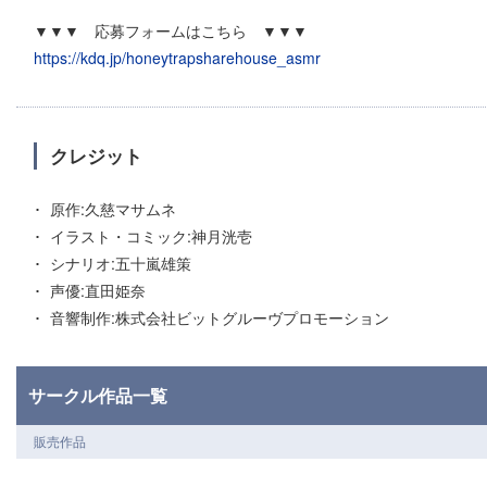
▼▼▼ 応募フォームはこちら ▼▼▼
https://kdq.jp/honeytrapsharehouse_asmr
クレジット
原作:久慈マサムネ
イラスト・コミック:神月洸壱
シナリオ:五十嵐雄策
声優:直田姫奈
音響制作:株式会社ビットグルーヴプロモーション
サークル作品一覧
販売作品