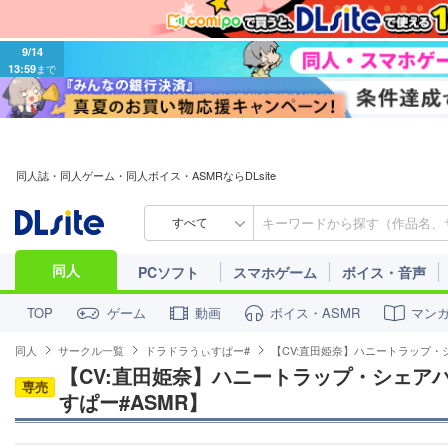
9/14
13:59
まで
同人誌・同人ゲーム・同人ボイス・ASMRならDLsite
すべて
同人
PCソフト
スマホゲーム
ボイス・音声
ゲーム
動画
ボイス・ASMR
マン
TOP
同人
サークル一覧
ドラドラうぃすぱー#
【CV:直田姫奈】ハニートラップ・
【CV:直田姫奈】ハニートラップ・シェア
専売
すぱー#ASMR】