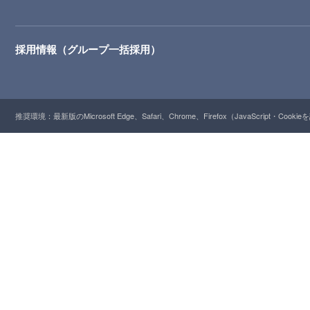
採用情報（グループ一括採用）
推奨環境：最新版のMicrosoft Edge、Safari、Chrome、Firefox（JavaScript・Cooki