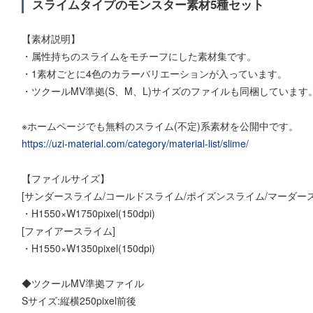
スライムタイプのモンスター素材5種セット
【素材説明】
・属性持ちのスライムをモチーフにした素材集です。
・1素材ごとに4色のカラーバリエーションが入っています。
・ツクールMV準拠(S、M、L)サイズのファイルも同梱しています
※ホームページでも無料のスライム(不定)系素材を公開中です。
https://uzi-material.com/category/material-list/slime/
【ファイルサイズ】
[サンダースライム/コールドスライム/ポイズンスライム/マーダー
・H1550×W1750pixel(150dpi)
[ファイアースライム]
・H1550×W1350pixel(150dpi)
◆ツクールMV準拠ファイル
Sサイズ:縦横250pixel前後