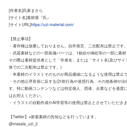
[作者名]氏家まさら
[サイト名]素材屋『氏』
[サイトURL]
https://uzi-material.com/
【禁止事項】
・著作権は放棄しておりません。自作発言、二次配布は禁止です
・武器素材などの一部装備パーツは、1枚絵や挿絵等の一部に素材
その際は素材提供者として「作者名」または「サイト名(及びサイト
体での二次配布は禁止です。)
・本素材のイラストそのものが商品価値になるような使用は禁止
・その他公序良俗に反する(詐欺行為や迷惑行為、その他条例や法
す。特に動画コンテンツなどは特定個人、団体、企業などを過度
はお控えください。
・イラストの自動作成やAI学習等の使用は禁止とさせていただき
【Twitter】※新着素材の告知などを行っています。
@masala_uzi_2