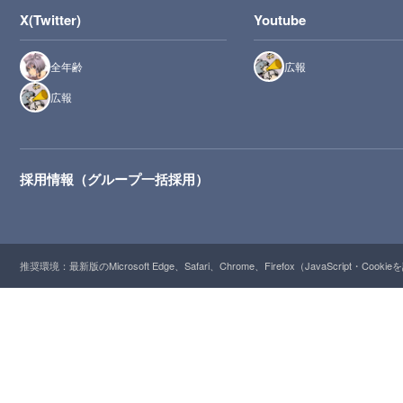
X(Twitter)
Youtube
全年齢
広報
広報
採用情報（グループ一括採用）
推奨環境：最新版のMicrosoft Edge、Safari、Chrome、Firefox（JavaScript・Cooki