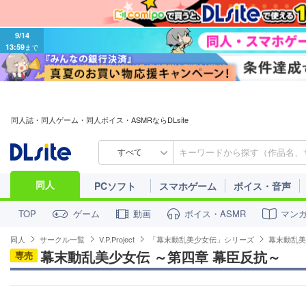
9/14
13:59
まで
同人誌・同人ゲーム・同人ボイス・ASMRならDLsite
すべて
同人
PCソフト
スマホゲーム
ボイス・音声
ゲーム
動画
ボイス・ASMR
マン
TOP
同人
サークル一覧
V.P.Project
「幕末動乱美少女伝」シリーズ
幕末動乱美
幕末動乱美少女伝 ～第四章 幕臣反抗～
専売