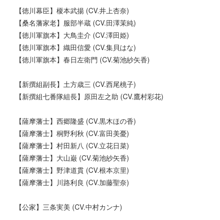
【徳川幕臣】榎本武揚 (CV.井上杏奈)
【桑名藩家老】服部半蔵 (CV.田澤茉純)
【徳川軍旗本】大鳥圭介 (CV.澤田姫)
【徳川軍旗本】織田信愛 (CV.集貝はな)
【徳川軍旗本】春日左衛門 (CV.菊池紗矢香)
【新撰組副長】土方歳三 (CV.西尾桃子)
【新撰組七番隊組長】原田左之助 (CV.鷹村彩花)
【薩摩藩士】西郷隆盛 (CV.黒木ほの香)
【薩摩藩士】桐野利秋 (CV.富田美憂)
【薩摩藩士】村田新八 (CV.立花日菜)
【薩摩藩士】大山巌 (CV.菊池紗矢香)
【薩摩藩士】野津道貫 (CV.根本京里)
【薩摩藩士】川路利良 (CV.加藤聖奈)
【公家】三条実美 (CV.中村カンナ)