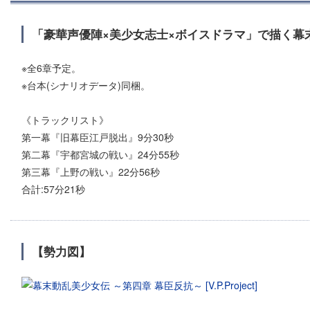
「豪華声優陣×美少女志士×ボイスドラマ」で描く幕
※全6章予定。
※台本(シナリオデータ)同梱。
《トラックリスト》
第一幕『旧幕臣江戸脱出』9分30秒
第二幕『宇都宮城の戦い』24分55秒
第三幕『上野の戦い』22分56秒
合計:57分21秒
【勢力図】