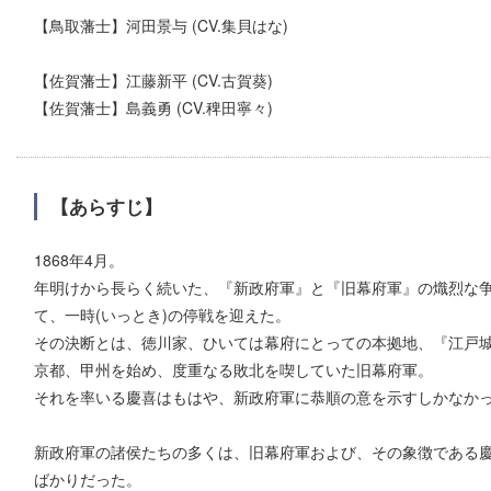
【鳥取藩士】河田景与 (CV.集貝はな)
【佐賀藩士】江藤新平 (CV.古賀葵)
【佐賀藩士】島義勇 (CV.稗田寧々)
【あらすじ】
1868年4月。
年明けから長らく続いた、『新政府軍』と『旧幕府軍』の熾烈な
て、一時(いっとき)の停戦を迎えた。
その決断とは、徳川家、ひいては幕府にとっての本拠地、『江戸
京都、甲州を始め、度重なる敗北を喫していた旧幕府軍。
それを率いる慶喜はもはや、新政府軍に恭順の意を示すしかなか
新政府軍の諸侯たちの多くは、旧幕府軍および、その象徴である
ばかりだった。