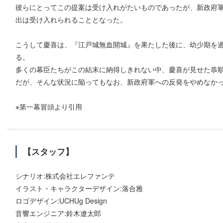
彼らにとってこの提案は受け入れがたいものであったが、新政府
出は受け入れられることとなった。
こうして慶喜は、『江戸城無血開城』を果たした後に、幼少期を
る。
多くの幕臣たちがこの結末に納得しきれない中、慶喜が見せた恭
だが、そんな状況に陥ってもなお、新政府軍への反発をやめなか
※第一幕冒頭より引用
【スタッフ】
シナリオ:株式会社エレファンテ
イラスト・キャラクターデザイン:落合雅
ロゴデザイン:UCHUg Design
音響エンジニア:鈴木遼太郎