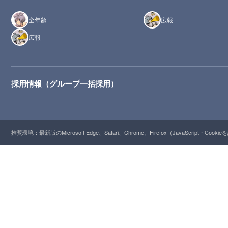
全年齢
広報
広報
採用情報（グループ一括採用）
推奨環境：最新版のMicrosoft Edge、Safari、Chrome、Firefox（JavaScript・Cooki