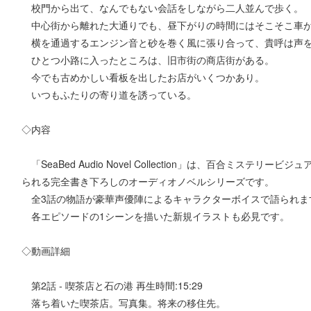
校門から出て、なんでもない会話をしながら二人並んで歩く。
中心街から離れた大通りでも、昼下がりの時間にはそこそこ車
横を通過するエンジン音と砂を巻く風に張り合って、貴呼は声
ひとつ小路に入ったところは、旧市街の商店街がある。
今でも古めかしい看板を出したお店がいくつかあり。
いつもふたりの寄り道を誘っている。
◇内容
「SeaBed Audio Novel Collection」は、百合ミステリ
られる完全書き下ろしのオーディオノベルシリーズです。
全3話の物語が豪華声優陣によるキャラクターボイスで語られま
各エピソードの1シーンを描いた新規イラストも必見です。
◇動画詳細
第2話 - 喫茶店と石の港 再生時間:15:29
落ち着いた喫茶店。写真集。将来の移住先。