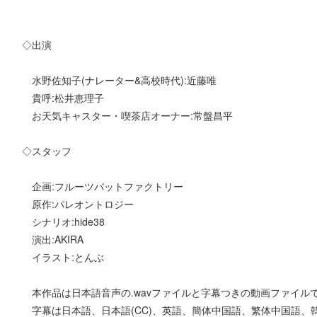
◇出演
水野佐知子(ナレーター&高校時代):近藤唯
貴呼:松井恵理子
お天気キャスター・喫茶店オーナー:常盤昌平
◇スタッフ
企画:フルーツバットファクトリー
原作:パレオントロジー
シナリオ:hide38
演出:AKIRA
イラスト:とんぶ
本作品は日本語音声の.wavファイルと字幕つきの動画ファイル
字幕は日本語、日本語(CC)、英語、簡体中国語、繁体中国語、