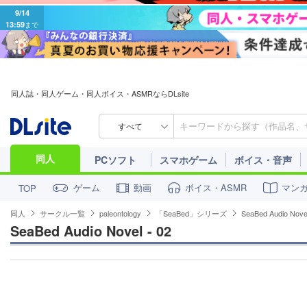
9/14
13:59
まで
同人誌・同人ゲーム・同人ボイス・ASMRならDLsite
すべて
同人
PCソフト
スマホゲーム
ボイス・音声
ゲーム
動画
ボイス・ASMR
マン
TOP
同人
サークル一覧
paleontology
「SeaBed」シリーズ
SeaBed Audio Novel
SeaBed Audio Novel - 02