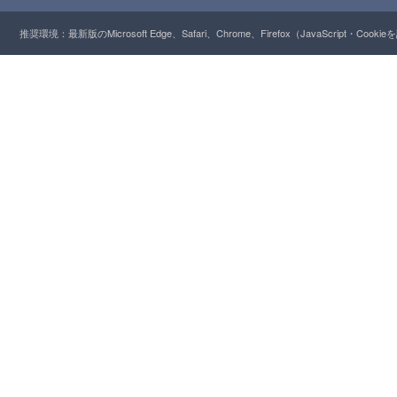
推奨環境：最新版のMicrosoft Edge、Safari、Chrome、Firefox（JavaScript・Cooki