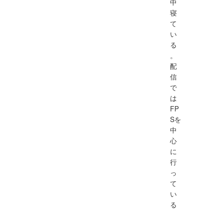
中
寝
て
い
る
。
配
信
で
は
FP
Sを
中
心
に
行
っ
て
い
る
。