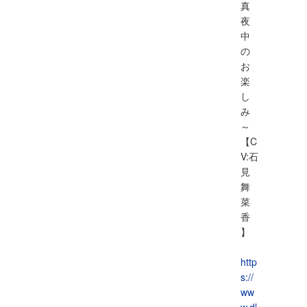
真
夜
中
の
お
楽
し
み
～
【C
V:石
見
舞
菜
香
】
http
s://
ww