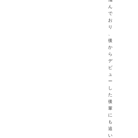
ん
で
お
り
、
後
か
ら
デ
ビ
ュ
ー
し
た
後
輩
に
も
追
い