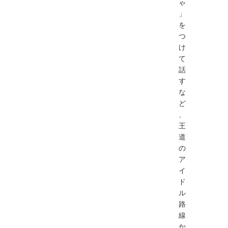
ゃ
」
を
つ
け
て
話
す
な
ど
、
王
道
の
ア
イ
ド
ル
路
線
か