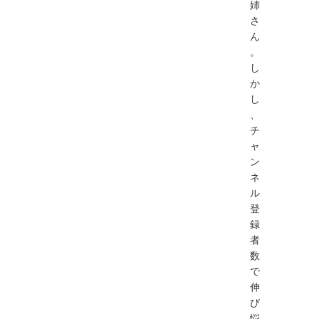
姉
さ
ん
。
し
か
し
、
チ
ャ
ン
ネ
ル
登
録
者
数
で
伸
び
悩