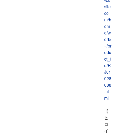
w.dl
site.
co
m/h
om
e/w
ork/
=/pr
odu
ct_i
d/R
J01
028
088
.ht
ml
【
ヒ
ロ
イ