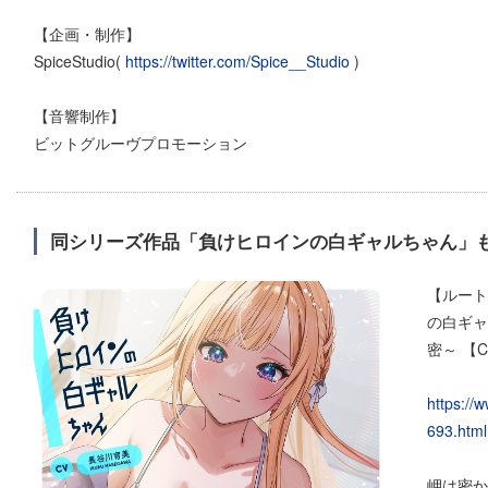
【企画・制作】
SpiceStudio(
https://twitter.com/Spice__Studio
)
【音響制作】
ビットグルーヴプロモーション
同シリーズ作品「負けヒロインの白ギャルちゃん」も
【ルート
の白ギャ
密～ 【
https://
693.html
岬は密か