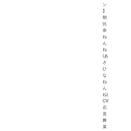
ン
】
朝
比
奈
ね
ん
ね
(あ
さ
ひ
な
ね
ん
ね)
CV:
石
見
舞
菜