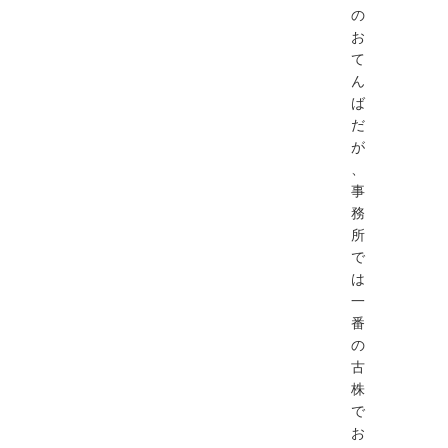
の
お
て
ん
ば
だ
が
、
事
務
所
で
は
一
番
の
古
株
で
お