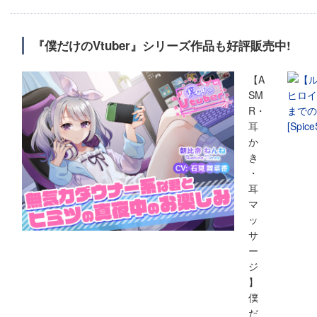
『僕だけのVtuber』シリーズ作品も好評販売中!
【A
SM
R・
耳
か
き
・
耳
マ
ッ
サ
ー
ジ
】
僕
だ