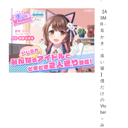
【A
SM
R・
耳
か
き
・
添
い
寝
】
僕
だ
け
の
Vtu
ber
～
み