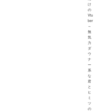
け
の
Vtu
ber
～
無
気
力
ダ
ウ
ナ
ー
系
な
君
と
ヒ
ミ
ツ
の