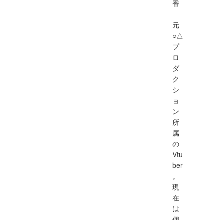
香
元
○△
プ
ロ
ダ
ク
シ
ョ
ン
所
属
の
Vtu
ber
。
現
在
は
個