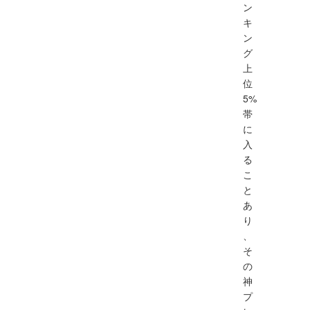
ン
キ
ン
グ
上
位
5%
帯
に
入
る
こ
と
あ
り
、
そ
の
神
プ