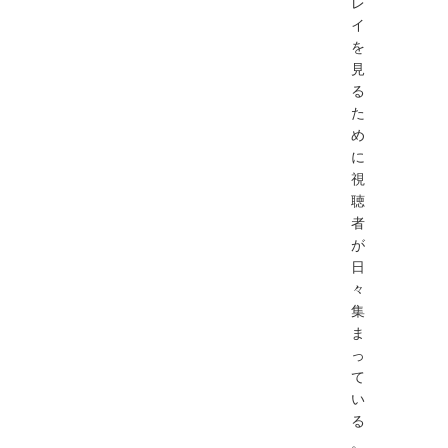
レ
イ
を
見
る
た
め
に
視
聴
者
が
日
々
集
ま
っ
て
い
る
。