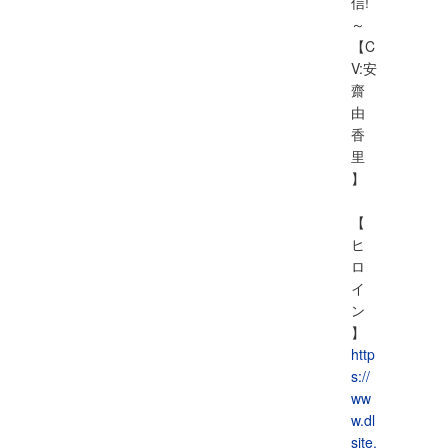
信!
～
【C
V:安
齋
由
香
里
】
【
ヒ
ロ
イ
ン
】
http
s://
ww
w.dl
site.