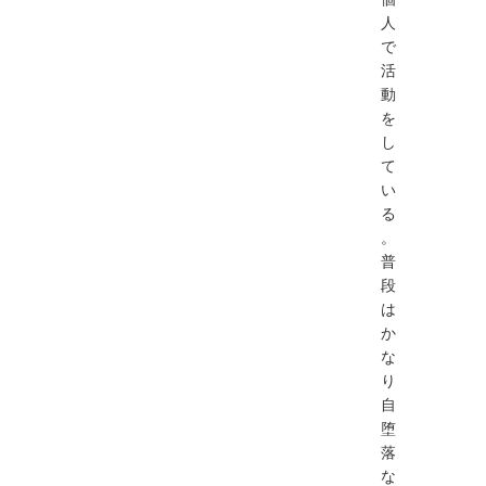
人
で
活
動
を
し
て
い
る
。
普
段
は
か
な
り
自
堕
落
な