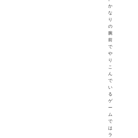
か
な
り
の
腕
前
で
や
り
こ
ん
で
い
る
ゲ
ー
ム
で
は
ラ