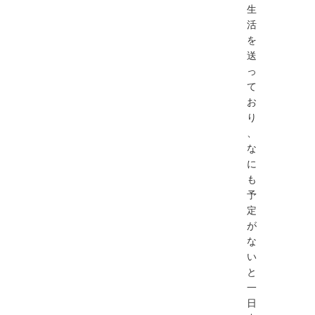
生
活
を
送
っ
て
お
り
、
な
に
も
予
定
が
な
い
と
一
日