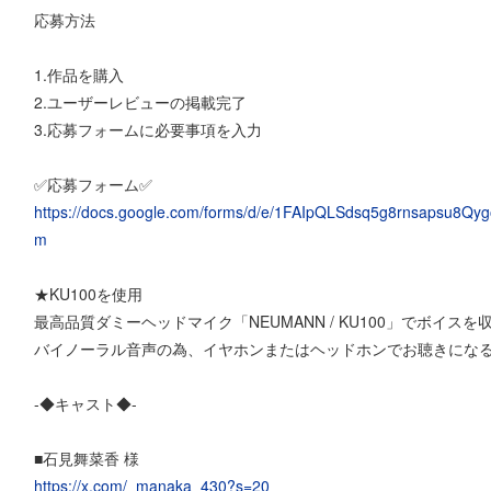
応募方法
1.作品を購入
2.ユーザーレビューの掲載完了
3.応募フォームに必要事項を入力
✅応募フォーム✅
https://docs.google.com/forms/d/e/1FAIpQLSdsq5g8rnsapsu8
m
★KU100を使用
最高品質ダミーヘッドマイク「NEUMANN / KU100」でボイスを
バイノーラル音声の為、イヤホンまたはヘッドホンでお聴きになる
-◆キャスト◆-
■石見舞菜香 様
https://x.com/_manaka_430?s=20