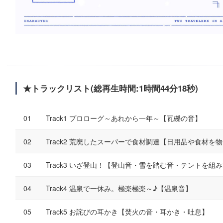
★トラックリスト(総再生時間:1時間44分18秒)
Track1 プロローグ～あれから一年～【瓦礫の音】
Track2 荒廃したスーパーで食材調達【日用品や食材を
Track3 いざ登山！【登山音・雪を踏む音・テントを組
Track4 温泉で一休み。極楽極楽～♪【温泉音】
Track5 お詫びの耳かき【焚火の音・耳かき・吐息】