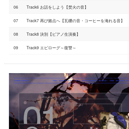
Track6 お話をしよう【焚火の音】
Track7 再び拠点へ【瓦礫の音・コーヒーを淹れる音】
Track8 決別【ピアノ生演奏】
Track9 エピローグ～復讐～