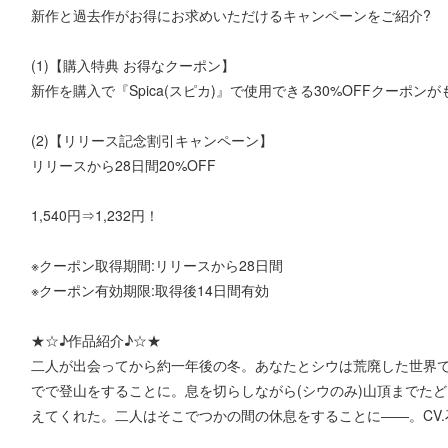
新作と過去作がお得にお求めいただけるキャンペーンをご紹介?
(1)【購入特典 お得なクーポン】
新作を購入で『Spica(スピカ)』で使用できる30%OFFクーポン
(2)【リリース記念割引キャンペーン】
リリースから28日間20%OFF
1,540円⇒1,232円！
※クーポン取得期間:リリースから28日間
※クーポン有効期限:取得後14日間有効
★☆♪作品紹介♪☆★
二人が出会ってから約一年後の冬。あなたとシウは荒廃した世界
でで登山をすることに。息を切らしながら(シウのみ)山頂までた
えてくれた。二人はそこでつかの間の休息をすることに――。CV.