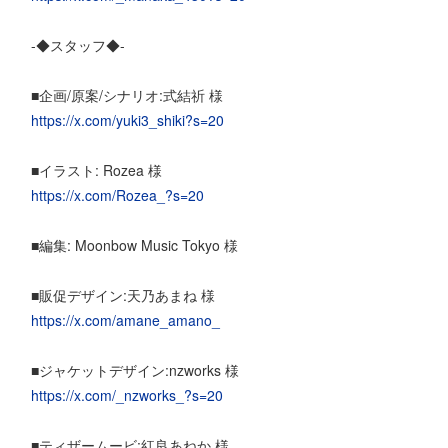
-◆スタッフ◆-
■企画/原案/シナリオ:式結祈 様
https://x.com/yuki3_shiki?s=20
■イラスト: Rozea 様
https://x.com/Rozea_?s=20
■編集: Moonbow Music Tokyo 様
■販促デザイン:天乃あまね 様
https://x.com/amane_amano_
■ジャケットデザイン:nzworks 様
https://x.com/_nzworks_?s=20
■ティザームービ:紅良あねか 様