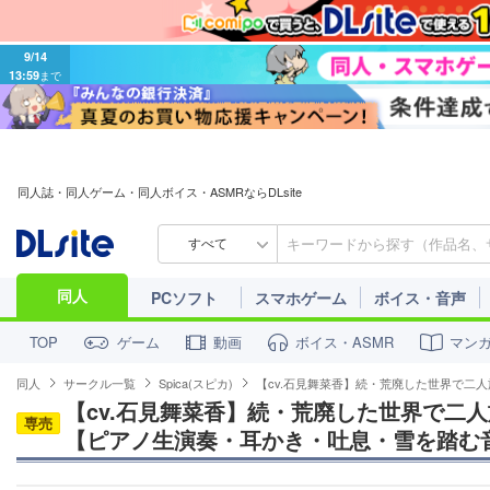
9/14
13:59
まで
同人誌・同人ゲーム・同人ボイス・ASMRならDLsite
すべて
同人
PCソフト
スマホゲーム
ボイス・音声
ゲーム
動画
ボイス・ASMR
マン
TOP
同人
サークル一覧
Spica(スピカ)
【cv.石見舞菜香】続・荒廃した世界で二
【cv.石見舞菜香】続・荒廃した世界で二
専売
【ピアノ生演奏・耳かき・吐息・雪を踏む