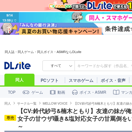
9/14
13:59
まで
同人誌・同人ゲーム・同人ボイス・ASMRならDLsite
すべて
同人
PCソフト
スマホゲーム
ボイス・音声
ゲーム
動画
ボイス・ASMR
マン
TOP
同人
サークル一覧
MELLOW VOICE
【CV:鈴代紗弓&楠木ともり】友達の
【CV:鈴代紗弓&楠木ともり】友達の妹が俺
女子の甘ウザ囁き&塩対応女子の甘罵倒を
専売
～