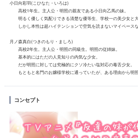
小日向彩羽(こひなた・いろは)
高校1年生。主人公・明照の親友である小日向乙馬の妹。
明るく優しく気配りできる清楚な優等生、学校一の美少女と
しかし本性は超ハイテンションで空気を読まないマイペースな
月ノ森真白(つきのもり・ましろ)
高校2年生。主人公・明照の同級生。明照の従姉妹。
基本的にはただの人見知りの内気な少女。
だが明照に対しては究極的にクソ冷たい塩対応の毒舌少女。
もともと名門のお嬢様学校に通っていたが、ある理由から明照
コンセプト