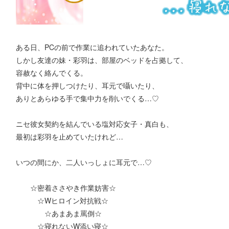
ある日、PCの前で作業に追われていたあなた。
しかし友達の妹・彩羽は、部屋のベッドを占拠して、
容赦なく絡んでくる。
背中に体を押しつけたり、耳元で囁いたり、
ありとあらゆる手で集中力を削いでくる…♡
ニセ彼女契約を結んでいる塩対応女子・真白も、
最初は彩羽を止めていたけれど…
いつの間にか、二人いっしょに耳元で…♡
☆密着ささやき作業妨害☆
☆Wヒロイン対抗戦☆
☆あまあま罵倒☆
☆寝れないW添い寝☆