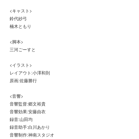
<キャスト>
鈴代紗弓
楠木ともり
<脚本>
三河ごーすと
<イラスト>
レイアウト:小澤和則
原画:佐藤勝行
<音響>
音響監督:郷文裕貴
音響効果:安藤由衣
録音:山田均
録音助手:白川あかり
音響制作:神南スタジオ