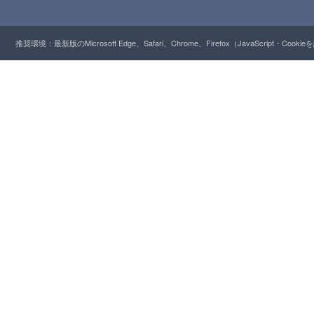
推奨環境：最新版のMicrosoft Edge、Safari、Chrome、Firefox（JavaScript・Cooki