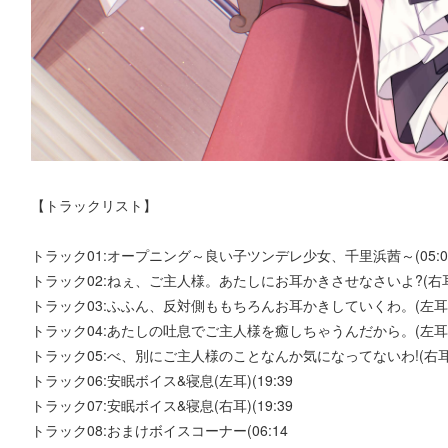
【トラックリスト】
トラック01:オープニング～良い子ツンデレ少女、千里浜茜～(05:0
トラック02:ねぇ、ご主人様。あたしにお耳かきさせなさいよ?(右耳)(
トラック03:ふふん、反対側ももちろんお耳かきしていくわ。(左耳)(1
トラック04:あたしの吐息でご主人様を癒しちゃうんだから。(左耳の梵
トラック05:べ、別にご主人様のことなんか気になってないわ!(右耳の
トラック06:安眠ボイス&寝息(左耳)(19:39
トラック07:安眠ボイス&寝息(右耳)(19:39
トラック08:おまけボイスコーナー(06:14