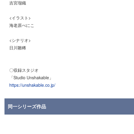
吉宮瑠織
<イラスト>
海老原べにこ
<シナリオ>
日川雛稀
〇収録スタジオ
「Studio Unshakable」
https://unshakable.co.jp/
同一シリーズ作品