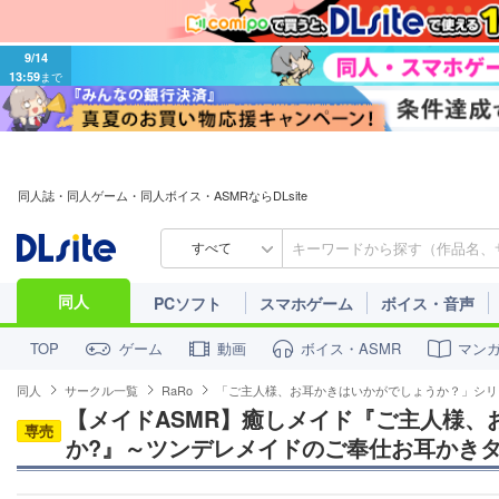
9/14
13:59
まで
同人誌・同人ゲーム・同人ボイス・ASMRならDLsite
すべて
同人
PCソフト
スマホゲーム
ボイス・音声
ゲーム
動画
ボイス・ASMR
マン
TOP
同人
サークル一覧
RaRo
「ご主人様、お耳かきはいかがでしょうか？」シリ
【メイドASMR】癒しメイド『ご主人様、
専売
か?』～ツンデレメイドのご奉仕お耳かきタ